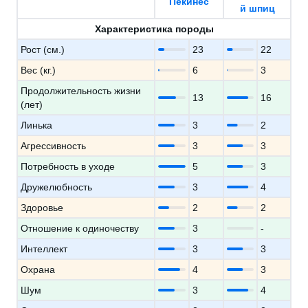
Пекинес
й шпиц
Характеристика породы
Рост (см.)
23
22
Вес (кг.)
6
3
Продолжительность жизни
13
16
(лет)
Линька
3
2
Агрессивность
3
3
Потребность в уходе
5
3
Дружелюбность
3
4
Здоровье
2
2
Отношение к одиночеству
3
-
Интеллект
3
3
Охрана
4
3
Шум
3
4