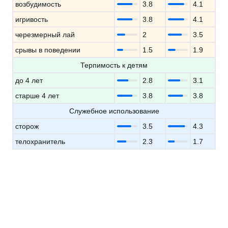
возбудимость
3.8
4.1
игривость
3.8
4.1
черезмерный лай
2
3.5
срывы в поведении
1.5
1.9
Терпимость к детям
до 4 лет
2.8
3.1
старше 4 лет
3.8
3.8
Служебное использование
сторож
3.5
4.3
телохранитель
2.3
1.7