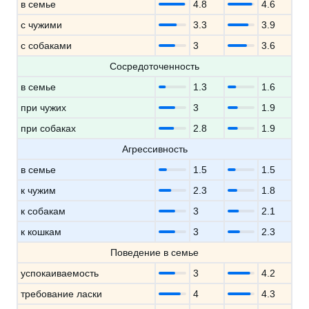
в семье
4.8
4.6
с чужими
3.3
3.9
с собаками
3
3.6
Сосредоточенность
в семье
1.3
1.6
при чужих
3
1.9
при собаках
2.8
1.9
Агрессивность
в семье
1.5
1.5
к чужим
2.3
1.8
к собакам
3
2.1
к кошкам
3
2.3
Поведение в семье
успокаиваемость
3
4.2
требование ласки
4
4.3