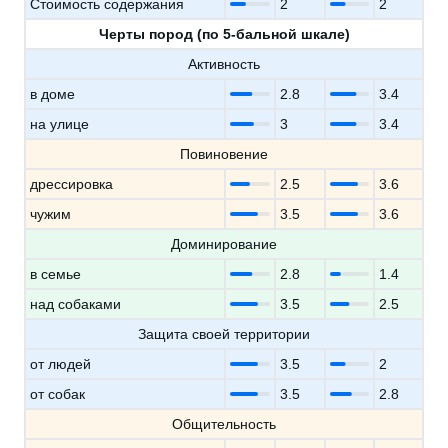
Стоимость содержания
2
2
Черты пород (по 5-бальной шкале)
Активность
в доме
2.8
3.4
на улице
3
3.4
Повиновение
дрессировка
2.5
3.6
чужим
3.5
3.6
Доминирование
в семье
2.8
1.4
над собаками
3.5
2.5
Защита своей территории
от людей
3.5
2
от собак
3.5
2.8
Общительность