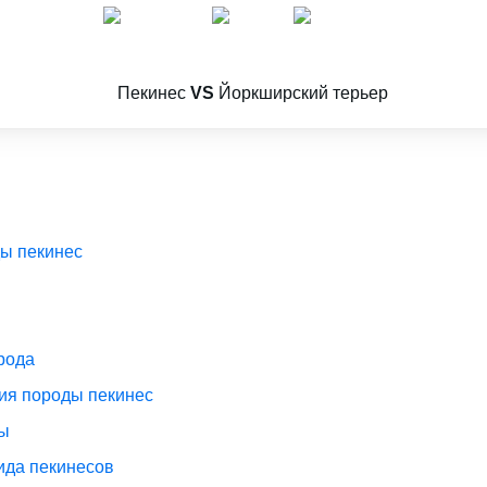
Пекинес
VS
Йоркширский терьер
ды пекинес
рода
ия породы пекинес
ы
ида пекинесов