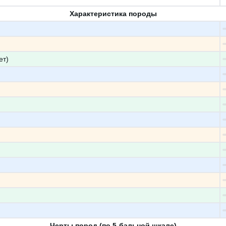
Характеристика породы
ет)
Черты пород (по 5-бальной шкале)