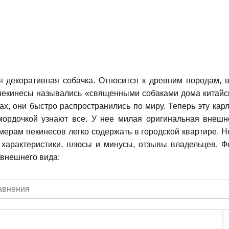
я декоративная собачка. Относится к древним породам, 
 пекинесы назывались «священными собаками дома китайск
нах, они быстро распространились по миру. Теперь эту кар
ордочкой узнают все. У нее милая оригинальная внешно
ерам пекинесов легко содержать в городской квартире. Н
е характеристики, плюсы и минусы, отзывы владельцев. Ф
 внешнего вида:
авнения