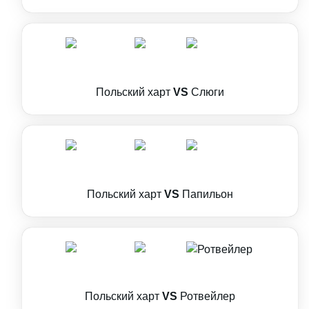
Польский харт
VS
Слюги
Польский харт
VS
Папильон
Польский харт
VS
Ротвейлер