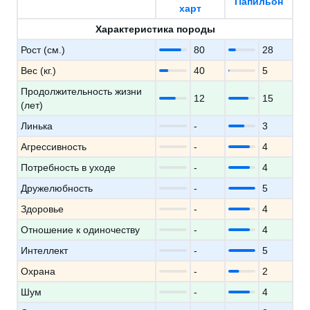
Папильон
харт
Характеристика породы
Рост (см.)
80
28
Вес (кг.)
40
5
Продолжительность жизни
12
15
(лет)
Линька
-
3
Агрессивность
-
4
Потребность в уходе
-
4
Дружелюбность
-
5
Здоровье
-
4
Отношение к одиночеству
-
4
Интеллект
-
5
Охрана
-
2
Шум
-
4