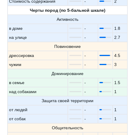
Стоимость содержания
-
2
Черты пород (по 5-бальной шкале)
Активность
в доме
-
1.8
на улице
-
2.7
Повиновение
дрессировка
-
4.5
чужим
-
3
Доминирование
в семье
-
1.5
над собаками
-
1
Защита своей территории
от людей
-
1
от собак
-
1
Общительность