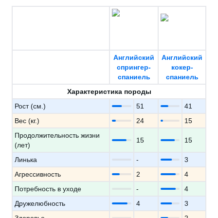
Английский
Английский
спрингер-
кокер-
спаниель
спаниель
Характеристика породы
Рост (см.)
51
41
Вес (кг.)
24
15
Продолжительность жизни
15
15
(лет)
Линька
-
3
Агрессивность
2
4
Потребность в уходе
-
4
Дружелюбность
4
3