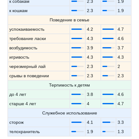
к собакам
2.3
1.9
к кошкам
2.3
1.9
Поведение в семье
успокаиваемость
4.2
4.7
требование ласки
4.3
4.6
возбудимость
3.9
3.7
игривость
4.3
4.3
черезмерный лай
2.3
2
срывы в поведении
2.3
2.3
Терпимость к детям
до 4 лет
3.8
4.6
старше 4 лет
4
4.7
Служебное использование
сторож
4.1
3.3
телохранитель
1.9
1.3