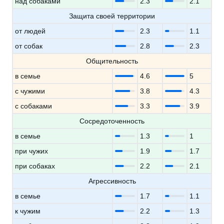
над собаками
2.3
2.1
Защита своей территории
от людей
2.3
1.1
от собак
2.8
2.3
Общительность
в семье
4.6
5
с чужими
3.8
4.3
с собаками
3.3
3.9
Сосредоточенность
в семье
1.3
1
при чужих
1.9
1.7
при собаках
2.2
2.1
Агрессивность
в семье
1.7
1.1
к чужим
2.2
1.3