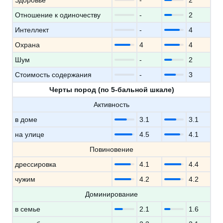
Здоровье
-
2
Отношение к одиночеству
-
2
Интеллект
-
4
Охрана
4
4
Шум
-
2
Стоимость содержания
-
3
Черты пород (по 5-бальной шкале)
Активность
в доме
3.1
3.1
на улице
4.5
4.1
Повиновение
дрессировка
4.1
4.4
чужим
4.2
4.2
Доминирование
в семье
2.1
1.6