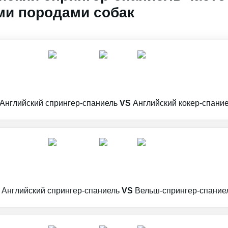
и породами собак
Английский спрингер-спаниель
VS
Английский кокер-спани
Английский спрингер-спаниель
VS
Вельш-спрингер-спание