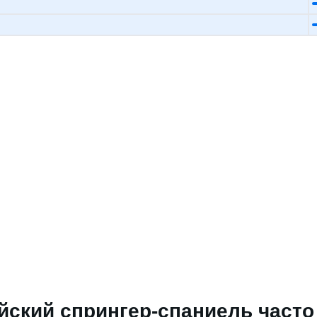
йский спрингер-спаниель част