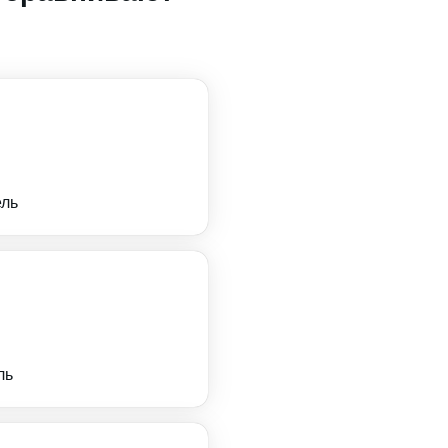
ель
ль