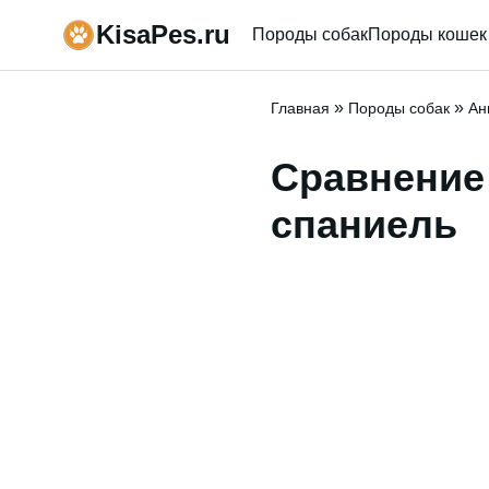
KisaPes.ru
Породы собак
Породы кошек
»
»
Главная
Породы собак
Ан
Сравнени
спаниель