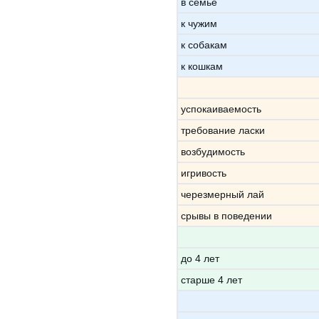
в семье
к чужим
к собакам
к кошкам
успокаиваемость
требование ласки
возбудимость
игривость
черезмерный лай
срывы в поведении
до 4 лет
старше 4 лет