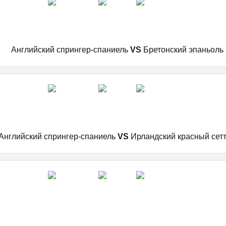
Английский спрингер-спаниель
VS
Бретонский эпаньоль
Английский спрингер-спаниель
VS
Ирландский красный сет