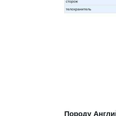
сторож
телохранитель
Породу Англи