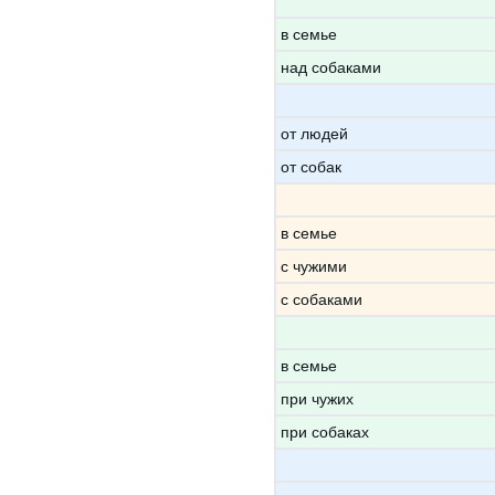
в семье
над собаками
от людей
от собак
в семье
с чужими
с собаками
в семье
при чужих
при собаках