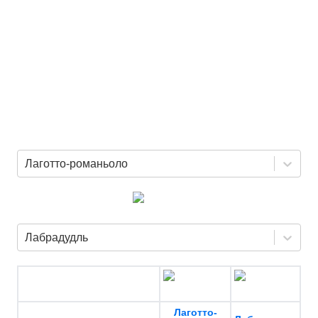
Лаготто-романьоло
Лабрадудль
Лаготто-