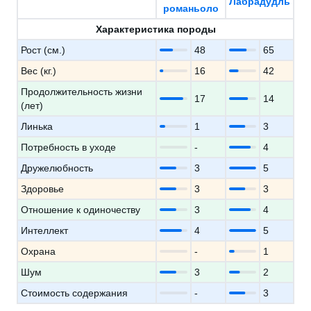
Лабрадудль
романьоло
Характеристика породы
Рост (см.)
48
65
Вес (кг.)
16
42
Продолжительность жизни
17
14
(лет)
Линька
1
3
Потребность в уходе
-
4
Дружелюбность
3
5
Здоровье
3
3
Отношение к одиночеству
3
4
Интеллект
4
5
Охрана
-
1
Шум
3
2
Стоимость содержания
-
3