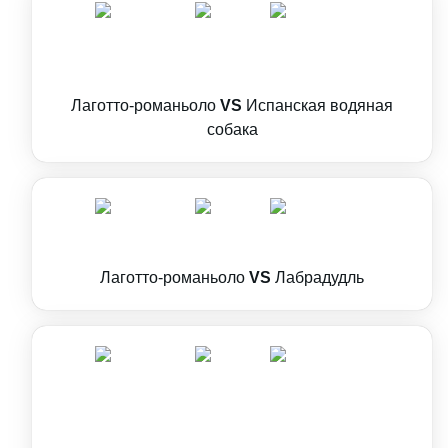
Лаготто-романьоло
VS
Испанская водяная
собака
Лаготто-романьоло
VS
Лабрадудль