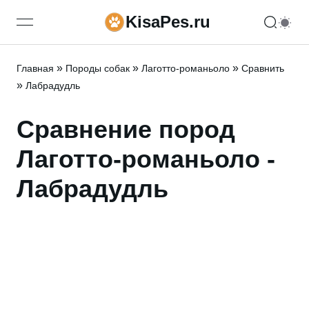
KisaPes.ru
open navigation menu
»
»
»
Главная
Породы собак
Лаготто-романьоло
Сравнить
»
Лабрадудль
Сравнение пород
Лаготто-романьоло -
Лабрадудль