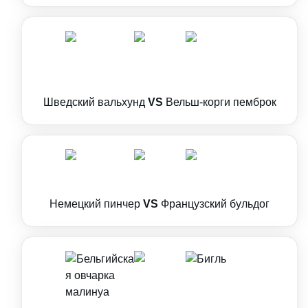
Шведский вальхунд
VS
Вельш-корги пемброк
Немецкий пинчер
VS
Французский бульдог