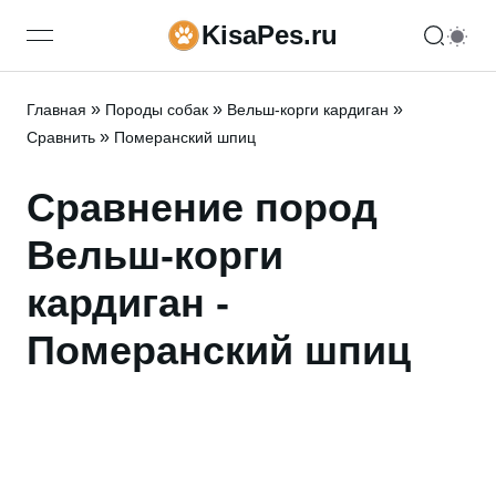
KisaPes.ru
open navigation menu
»
»
»
Главная
Породы собак
Вельш-корги кардиган
»
Сравнить
Померанский шпиц
Сравнение пород
Вельш-корги
кардиган -
Померанский шпиц