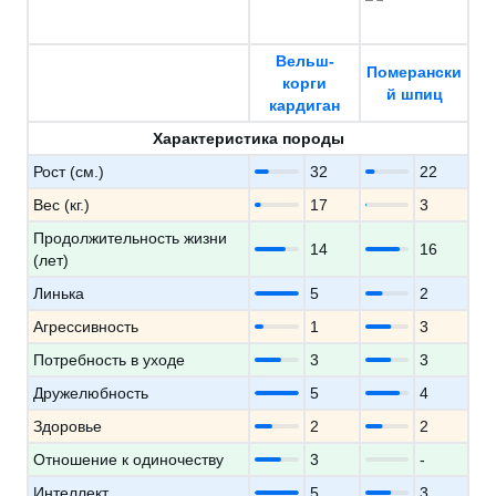
Вельш-
Померански
корги
й шпиц
кардиган
Характеристика породы
Рост (см.)
32
22
Вес (кг.)
17
3
Продолжительность жизни
14
16
(лет)
Линька
5
2
Агрессивность
1
3
Потребность в уходе
3
3
Дружелюбность
5
4
Здоровье
2
2
Отношение к одиночеству
3
-
Интеллект
5
3