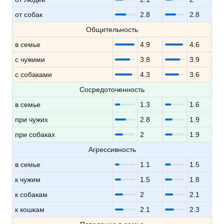
от собак
2.8
2.8
Общительность
в семье
4.9
4.6
с чужими
3.8
3.9
с собаками
4.3
3.6
Сосредоточенность
в семье
1.3
1.6
при чужих
2.8
1.9
при собаках
2
1.9
Агрессивность
в семье
1.1
1.5
к чужим
1.5
1.8
к собакам
2
2.1
к кошкам
2.1
2.3