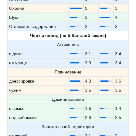
Охрана
5
3
Шум
3
4
Стоимость содержания
2
2
Черты пород (по 5-бальной шкале)
Активность
в доме
3.1
3.4
на улице
3.9
3.4
Повиновение
дрессировка
4.3
3.6
чужим
3.6
3.6
Доминирование
в семье
1.6
1.4
над собаками
2.8
2.5
Защита своей территории
от людей
2.1
2