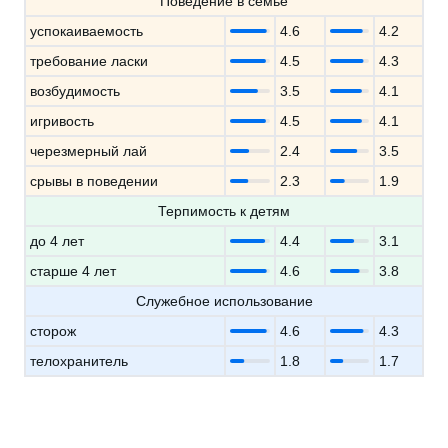
Поведение в семье
успокаиваемость
4.6
4.2
требование ласки
4.5
4.3
возбудимость
3.5
4.1
игривость
4.5
4.1
черезмерный лай
2.4
3.5
срывы в поведении
2.3
1.9
Терпимость к детям
до 4 лет
4.4
3.1
старше 4 лет
4.6
3.8
Служебное использование
сторож
4.6
4.3
телохранитель
1.8
1.7