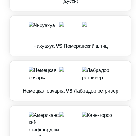
(аусси)
Чихуахуа
VS
Померанский шпиц
Немецкая овчарка
VS
Лабрадор ретривер