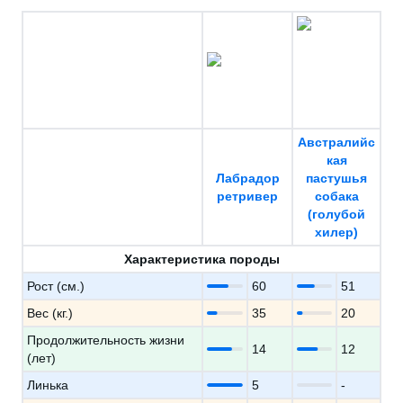
Австралийс
кая
Лабрадор
пастушья
ретривер
собака
(голубой
хилер)
Характеристика породы
Рост (см.)
60
51
Вес (кг.)
35
20
Продолжительность жизни
14
12
(лет)
Линька
5
-