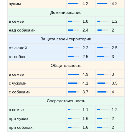
чужим
4.2
4.2
Доминирование
в семье
1.8
1.2
над собаками
2.4
2
Защита своей территории
от людей
2.2
2.5
от собак
2.5
3
Общительность
в семье
4.9
3
с чужими
4.1
3.5
с собаками
3.7
4
Сосредоточенность
в семье
1.1
1.2
при чужих
1.6
2
при собаках
1.6
2