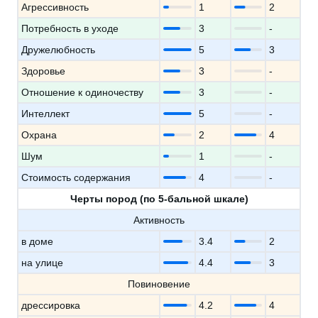
Агрессивность
1
2
Потребность в уходе
3
-
Дружелюбность
5
3
Здоровье
3
-
Отношение к одиночеству
3
-
Интеллект
5
-
Охрана
2
4
Шум
1
-
Стоимость содержания
4
-
Черты пород (по 5-бальной шкале)
Активность
в доме
3.4
2
на улице
4.4
3
Повиновение
дрессировка
4.2
4