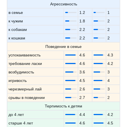
Агрессивность
в семье
1.2
1
к чужим
1.8
2
к собакам
2.2
2
к кошкам
2.2
2
Поведение в семье
успокаиваемость
4.6
4.3
требование ласки
4.6
4.2
возбудимость
3.6
3
игривость
4.5
4
черезмерный лай
2.6
3
срывы в поведении
2.7
2
Терпимость к детям
до 4 лет
4.4
4.2
старше 4 лет
4.6
4.5