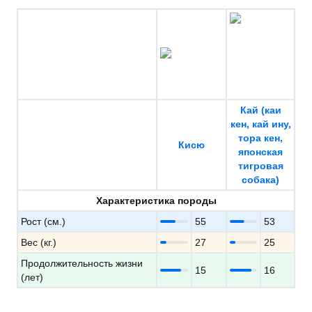
Кай (каи
кен, кай ину,
тора кен,
Кисю
японская
тигровая
собака)
Характеристика породы
Рост (см.)
55
53
Вес (кг.)
27
25
Продолжительность жизни
15
16
(лет)