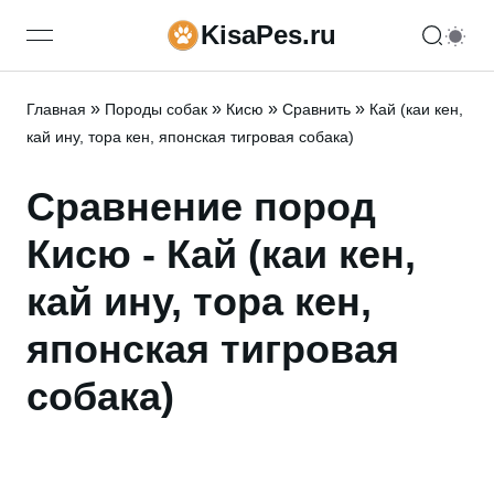
KisaPes.ru
open navigation menu
»
»
»
»
Главная
Породы собак
Кисю
Сравнить
Кай (каи кен,
кай ину, тора кен, японская тигровая собака)
Сравнение пород
Кисю - Кай (каи кен,
кай ину, тора кен,
японская тигровая
собака)