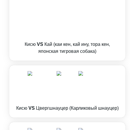
Кисю
VS
Кай (каи кен, кай ину, тора кен,
японская тигровая собака)
Кисю
VS
Цвергшнауцер (Карликовый шнауцер)