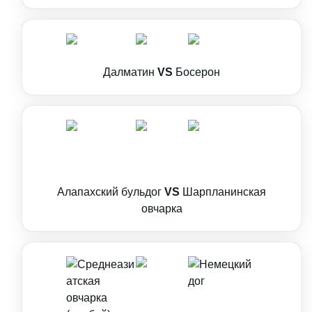
Далматин
VS
Босерон
Алапахский бульдог
VS
Шарпланинская
овчарка