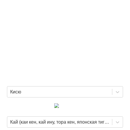
Кисю
Кай (каи кен, кай ину, тора кен, японская тигровая собака)