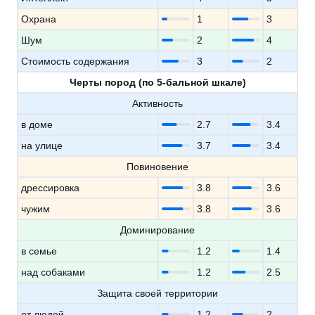
Охрана
1
3
Шум
2
4
Стоимость содержания
3
2
Черты пород (по 5-бальной шкале)
Активность
в доме
2.7
3.4
на улице
3.7
3.4
Повиновение
дрессировка
3.8
3.6
чужим
3.8
3.6
Доминирование
в семье
1.2
1.4
над собаками
1.2
2.5
Защита своей территории
от людей
1.2
2