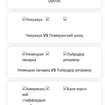
(аусси)
Чихуахуа
VS
Померанский шпиц
Немецкая овчарка
VS
Лабрадор ретривер