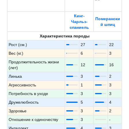
Кинг-
Померански
Чарльз-
й шпиц
спаниель
Характеристика породы
Рост (см.)
27
22
Вес (кг.)
6
3
Продолжительность жизни
12
16
(лет)
Линька
3
2
Агрессивность
1
3
Потребность в уходе
3
3
Дружелюбность
5
4
Здоровье
3
2
Отношение к одиночеству
3
-
Интеллект
4
3