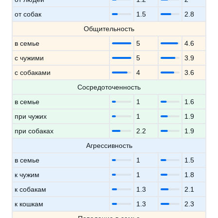
от собак
1.5
2.8
Общительность
в семье
5
4.6
с чужими
5
3.9
с собаками
4
3.6
Сосредоточенность
в семье
1
1.6
при чужих
1
1.9
при собаках
2.2
1.9
Агрессивность
в семье
1
1.5
к чужим
1
1.8
к собакам
1.3
2.1
к кошкам
1.3
2.3