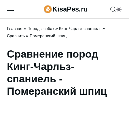
KisaPes.ru
open navigation menu
»
»
»
Главная
Породы собак
Кинг-Чарльз-спаниель
»
Сравнить
Померанский шпиц
Сравнение пород
Кинг-Чарльз-
спаниель -
Померанский шпиц