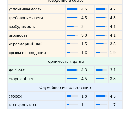
Поведение в семье
успокаиваемость
4.5
4.2
требование ласки
4.5
4.3
возбудимость
3
4.1
игривость
3.8
4.1
черезмерный лай
1.5
3.5
срывы в поведении
1.3
1.9
Терпимость к детям
до 4 лет
4.3
3.1
старше 4 лет
4.5
3.8
Служебное использование
сторож
1.8
4.3
телохранитель
1
1.7