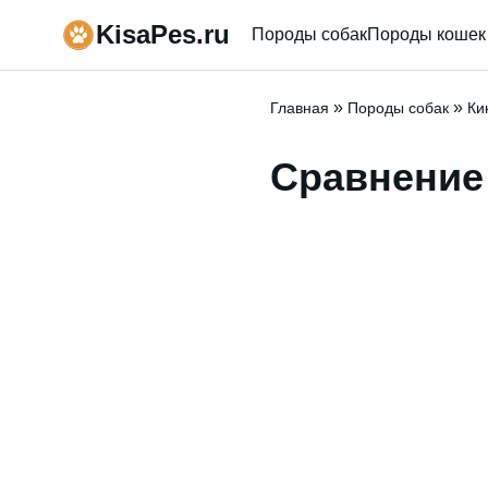
KisaPes.ru
Породы собак
Породы кошек
»
»
Главная
Породы собак
Ки
Сравнени