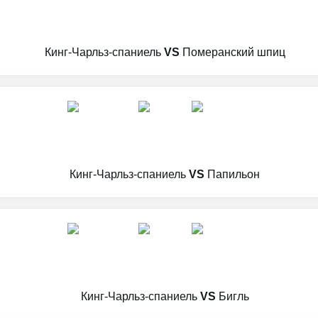
Кинг-Чарльз-спаниель
VS
Померанский шпиц
Кинг-Чарльз-спаниель
VS
Папильон
Кинг-Чарльз-спаниель
VS
Бигль