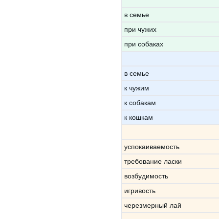
в семье
при чужих
при собаках
в семье
к чужим
к собакам
к кошкам
успокаиваемость
требование ласки
возбудимость
игривость
черезмерный лай