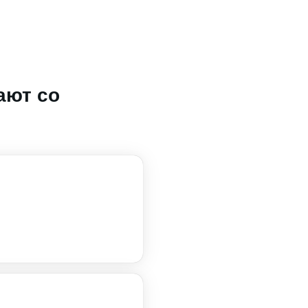
ают со