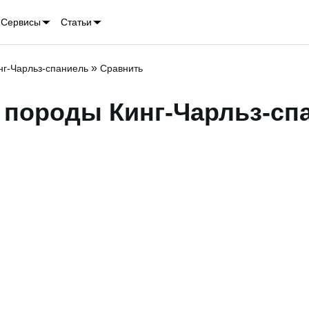
Сервисы
Статьи
»
нг-Чарльз-спаниель
Сравнить
е породы
Кинг-Чарльз-сп