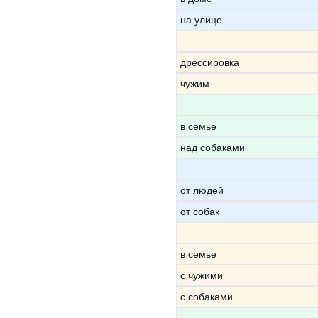
на улице
дрессировка
чужим
в семье
над собаками
от людей
от собак
в семье
с чужими
с собаками