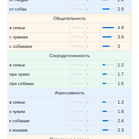
от собак
-
2.9
Общительность
в семье
-
4.8
с чужими
-
3.8
с собаками
-
3
Сосредоточенность
в семье
-
1.2
при чужих
-
1.7
при собаках
-
1.5
Агрессивность
в семье
-
1.3
к чужим
-
1.8
к собакам
-
2.4
к кошкам
-
2.3