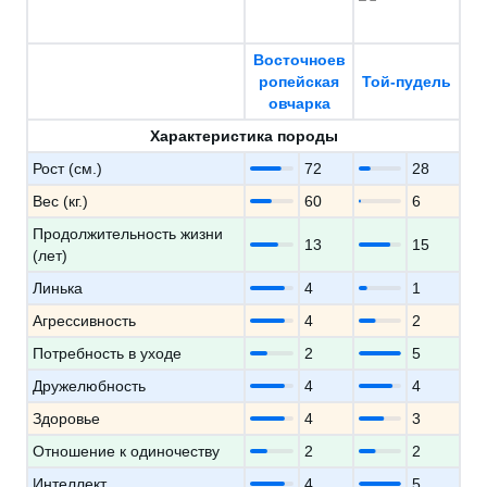
Восточноев
ропейская
Той-пудель
овчарка
Характеристика породы
Рост (см.)
72
28
Вес (кг.)
60
6
Продолжительность жизни
13
15
(лет)
Линька
4
1
Агрессивность
4
2
Потребность в уходе
2
5
Дружелюбность
4
4
Здоровье
4
3
Отношение к одиночеству
2
2
Интеллект
4
5