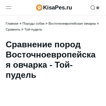
KisaPes.ru
open navigation menu
»
»
»
Главная
Породы собак
Восточноевропейская овчарка
»
Сравнить
Той-пудель
Сравнение пород
Восточноевропейска
я овчарка - Той-
пудель