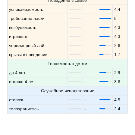
Поведение в семье
успокаиваемость
-
4.4
требование ласки
-
5
возбудимость
-
4.3
игривость
-
4.3
черезмерный лай
-
2.6
срывы в поведении
-
1.7
Терпимость к детям
до 4 лет
-
2.9
старше 4 лет
-
3.6
Служебное использование
сторож
-
4.5
телохранитель
-
2.4