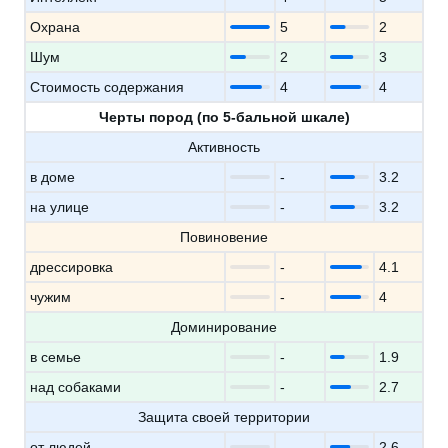
Охрана
5
2
Шум
2
3
Стоимость содержания
4
4
Черты пород (по 5-бальной шкале)
Активность
в доме
-
3.2
на улице
-
3.2
Повиновение
дрессировка
-
4.1
чужим
-
4
Доминирование
в семье
-
1.9
над собаками
-
2.7
Защита своей территории
от людей
-
2.6