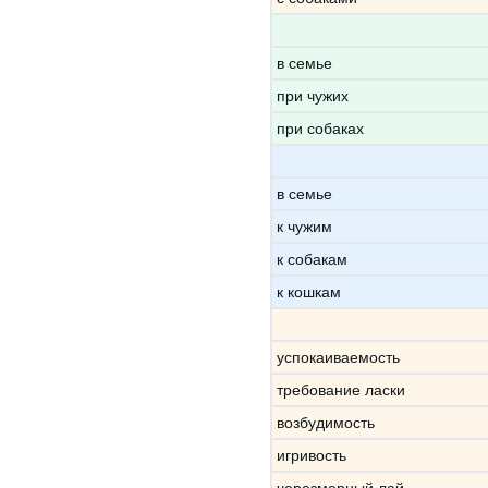
в семье
при чужих
при собаках
в семье
к чужим
к собакам
к кошкам
успокаиваемость
требование ласки
возбудимость
игривость