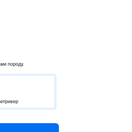
ми породу.
ретривер