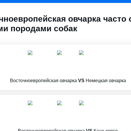
чноевропейская овчарка часто
и породами собак
Восточноевропейская овчарка
VS
Немецкая овчарка
Восточноевропейская овчарка
VS
Кане-корсо