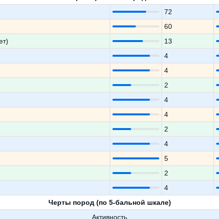
72
60
ет)
13
4
4
2
4
4
2
4
5
2
4
Черты пород (по 5-бальной шкале)
Активность