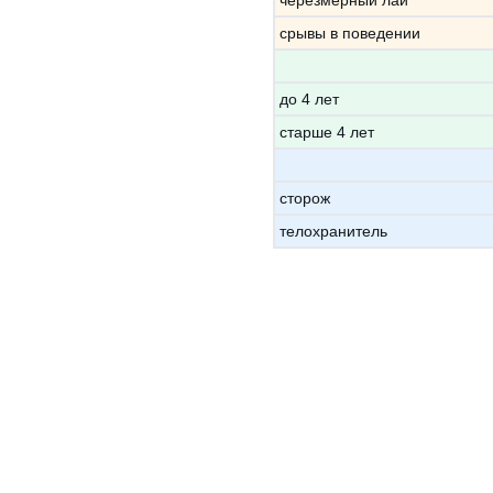
черезмерный лай
срывы в поведении
до 4 лет
старше 4 лет
сторож
телохранитель