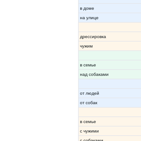
в доме
на улице
дрессировка
чужим
в семье
над собаками
от людей
от собак
в семье
с чужими
с собаками