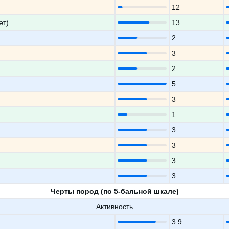
12
ет)
13
2
3
2
5
3
1
3
3
3
3
Черты пород (по 5-бальной шкале)
Активность
3.9