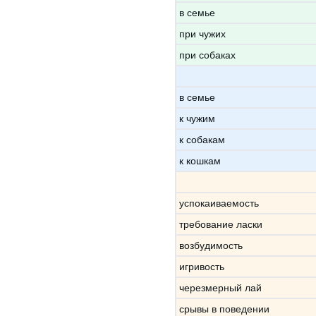
в семье
при чужих
при собаках
в семье
к чужим
к собакам
к кошкам
успокаиваемость
требование ласки
возбудимость
игривость
черезмерный лай
срывы в поведении