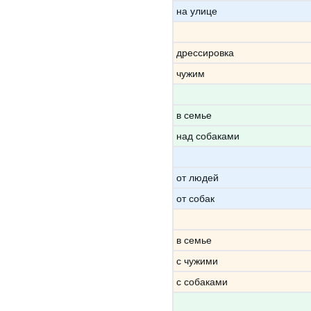
на улице
дрессировка
чужим
в семье
над собаками
от людей
от собак
в семье
с чужими
с собаками