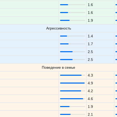
1.6
1.6
1.9
Агрессивность
1.4
1.7
2.5
2.5
Поведение в семье
4.3
4.9
4.2
4.6
1.9
2.1