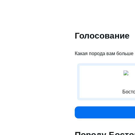
Голосование
Какая порода вам больше 
Босто
Породу Босто