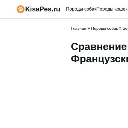
KisaPes.ru
Породы собак
Породы кошек
»
»
Главная
Породы собак
Бо
Сравнение 
Французск