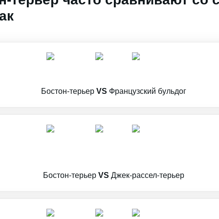
ак
Бостон-терьер
VS
Французский бульдог
Бостон-терьер
VS
Джек-рассел-терьер