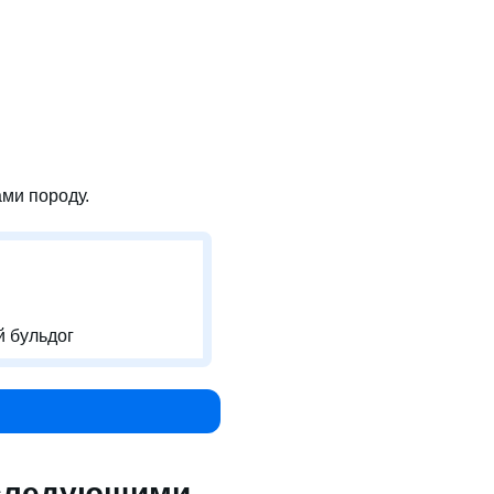
ми породу.
й бульдог
 следующими