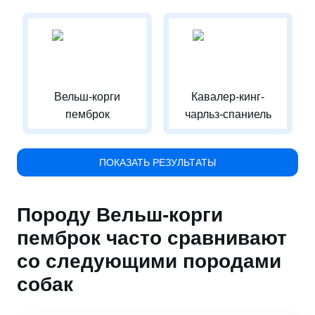
Вельш-корги
Кавалер-кинг-
пемброк
чарльз-спаниель
ПОКАЗАТЬ РЕЗУЛЬТАТЫ
Породу Вельш-корги
пемброк часто сравнивают
со следующими породами
собак