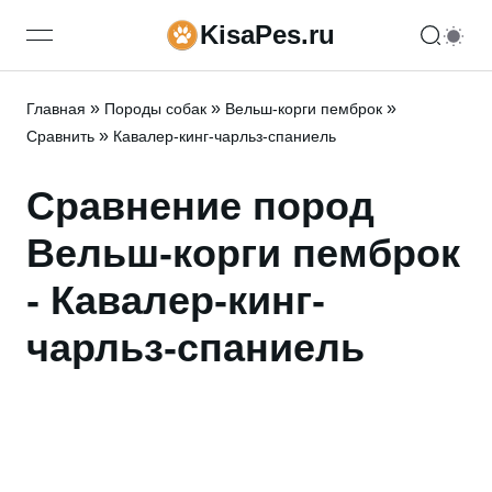
KisaPes.ru
open navigation menu
»
»
»
Главная
Породы собак
Вельш-корги пемброк
»
Сравнить
Кавалер-кинг-чарльз-спаниель
Сравнение пород
Вельш-корги пемброк
- Кавалер-кинг-
чарльз-спаниель