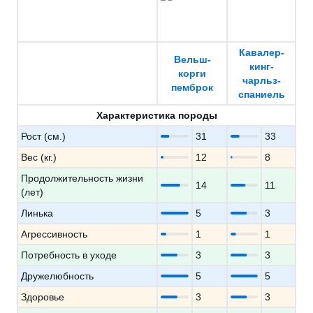
Кавалер-
Вельш-
кинг-
корги
чарльз-
пемброк
спаниель
Характеристика породы
Рост (см.)
31
33
Вес (кг.)
12
8
Продолжительность жизни
14
11
(лет)
Линька
5
3
Агрессивность
1
1
Потребность в уходе
3
3
Дружелюбность
5
5
Здоровье
3
3