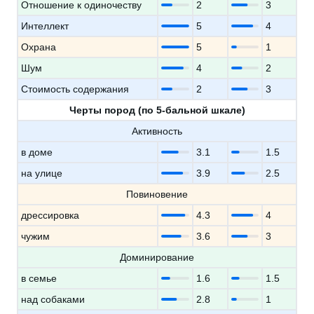
Отношение к одиночеству
2
3
Интеллект
5
4
Охрана
5
1
Шум
4
2
Стоимость содержания
2
3
Черты пород (по 5-бальной шкале)
Активность
в доме
3.1
1.5
на улице
3.9
2.5
Повиновение
дрессировка
4.3
4
чужим
3.6
3
Доминирование
в семье
1.6
1.5
над собаками
2.8
1