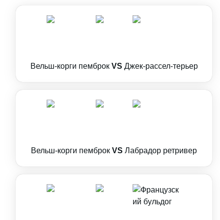
Вельш-корги пемброк
VS
Джек-рассел-терьер
Вельш-корги пемброк
VS
Лабрадор ретривер