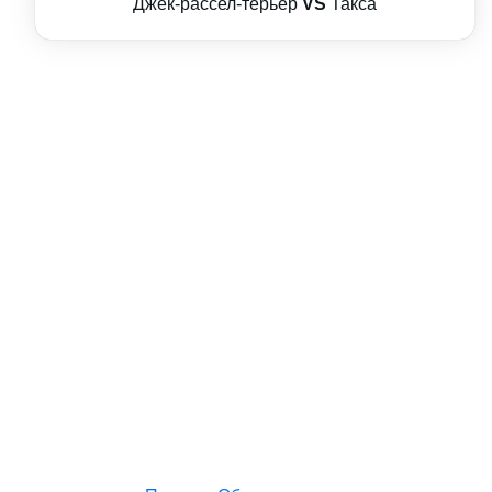
Джек-рассел-терьер
VS
Такса