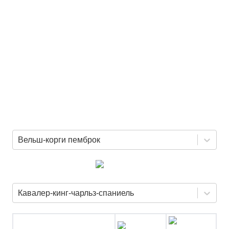
Вельш-корги пемброк
Кавалер-кинг-чарльз-спаниель