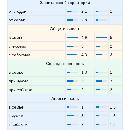
Защита своей территории
от людей
2.1
1
от собак
2.8
1
Общительность
в семье
4.9
5
с чужими
3
2
с собаками
4.3
3
Сосредоточенность
в семье
1.3
1
при чужих
3
3
при собаках
2
2
Агрессивность
в семье
1
1.5
к чужим
3
1.5
к собакам
2
1.5