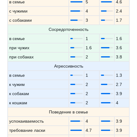
в семье
5
4.6
с чужими
4
2.4
с собаками
3
1.7
Сосредоточенность
в семье
1
1.6
при чужих
1.6
3.6
при собаках
2
3.8
Агрессивность
в семье
1
1.3
к чужим
2
2.7
к собакам
2
3.9
к кошкам
2
4
Поведение в семье
успокаиваемость
4
3.9
требование ласки
4.7
3.9