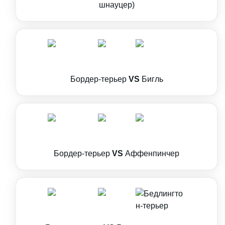
шнауцер)
Бордер-терьер
VS
Бигль
Бордер-терьер
VS
Аффенпинчер