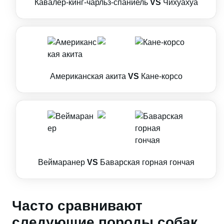
Кавалер-кинг-чарльз-спаниель
VS
Чихуахуа
Американская акита
VS
Кане-корсо
Веймаранер
VS
Баварская горная гончая
Часто сравнивают
следующие породы собак