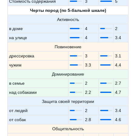
Стоимость содержания
3
5
Черты пород (по 5-бальной шкале)
Активность
в доме
4
2
на улице
4
3.4
Повиновение
дрессировка
3
3.1
чужим
3.3
4.4
Доминирование
в семье
2
2.7
над собаками
2.2
4.7
Защита своей территории
от людей
2
3.4
от собак
2.8
4.6
Общительность