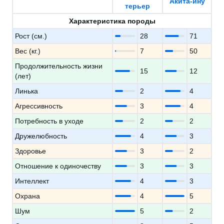
Акита-ину
терьер
Характеристика породы
Рост (см.)
28
71
Вес (кг.)
7
50
Продолжительность жизни
15
12
(лет)
Линька
2
4
Агрессивность
3
4
Потребность в уходе
2
2
Дружелюбность
4
3
Здоровье
3
2
Отношение к одиночеству
3
3
Интеллект
4
3
Охрана
4
5
Шум
5
2