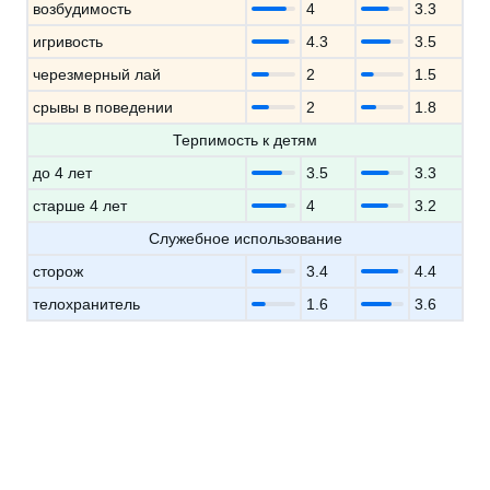
возбудимость
4
3.3
игривость
4.3
3.5
черезмерный лай
2
1.5
срывы в поведении
2
1.8
Терпимость к детям
до 4 лет
3.5
3.3
старше 4 лет
4
3.2
Служебное использование
сторож
3.4
4.4
телохранитель
1.6
3.6