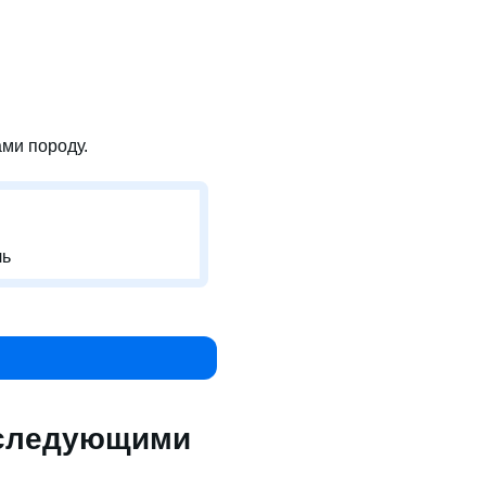
ми породу.
ль
 следующими