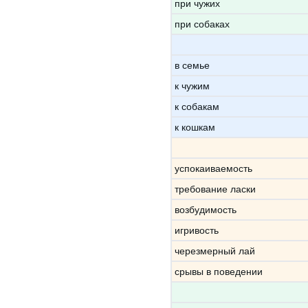
при чужих
при собаках
в семье
к чужим
к собакам
к кошкам
успокаиваемость
требование ласки
возбудимость
игривость
черезмерный лай
срывы в поведении