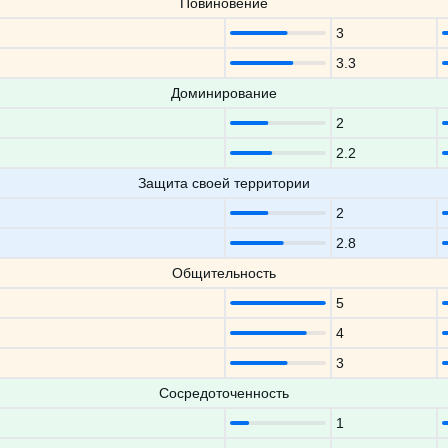
Повиновение
3
3.3
Доминирование
2
2.2
Защита своей территории
2
2.8
Общительность
5
4
3
Сосредоточенность
1