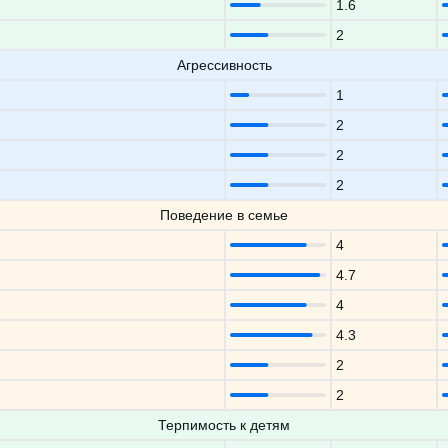
1.6
2
Агрессивность
1
2
2
2
Поведение в семье
4
4.7
4
4.3
2
2
Терпимость к детям