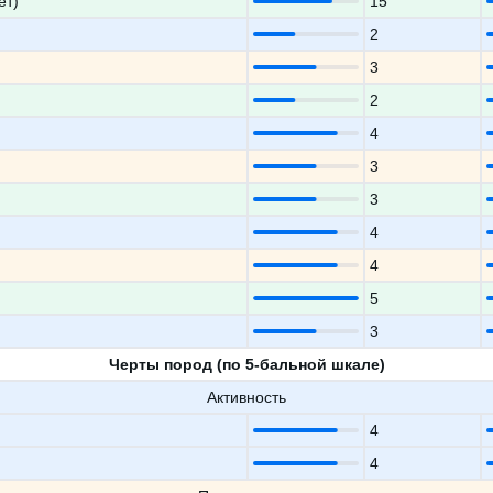
ет)
15
2
3
2
4
3
3
4
4
5
3
Черты пород (по 5-бальной шкале)
Активность
4
4