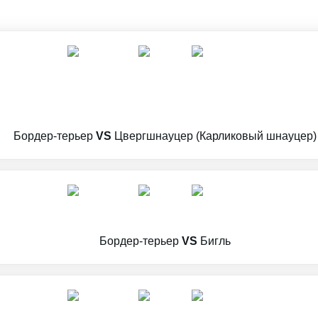
Бордер-терьер
VS
Цвергшнауцер (Карликовый шнауцер)
Бордер-терьер
VS
Бигль