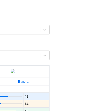
Бигль
41
14