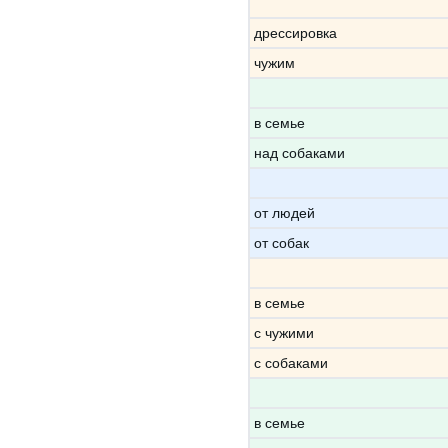
дрессировка
чужим
в семье
над собаками
от людей
от собак
в семье
с чужими
с собаками
в семье