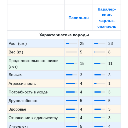
Кавалер-
кинг-
Папильон
чарльз-
спаниель
Характеристика породы
Рост (см.)
28
33
Вес (кг.)
5
8
Продолжительность жизни
15
11
(лет)
Линька
3
3
Агрессивность
4
1
Потребность в уходе
4
3
Дружелюбность
5
5
Здоровье
4
3
Отношение к одиночеству
4
3
Интеллект
5
4