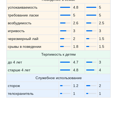
успокаиваемость
4.8
5
требование ласки
5
5
возбудимость
2.6
2.5
игривость
3
3
черезмерный лай
2
1.5
срывы в поведении
1.8
1.5
Терпимость к детям
до 4 лет
4.7
3
старше 4 лет
4.8
4
Служебное использование
сторож
1.2
2
телохранитель
1
1