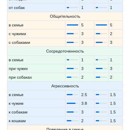
от собак
1
1
Общительность
в семье
5
5
с чужими
3
2
с собаками
3
3
Сосредоточенность
в семье
1
1
при чужих
3
3
при собаках
2
2
Агрессивность
в семье
2.5
1.5
к чужим
3.8
1.5
к собакам
3
1.5
к кошкам
2
1.5
Поведение в семье