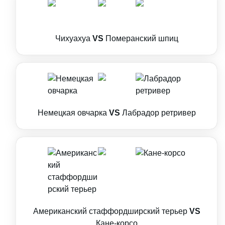
Чихуахуа
VS
Померанский шпиц
Немецкая овчарка
VS
Лабрадор ретривер
Американский стаффордширский терьер
VS
Кане-корсо