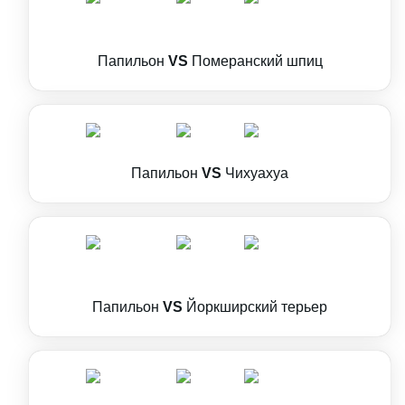
Папильон
VS
Померанский шпиц
Папильон
VS
Чихуахуа
Папильон
VS
Йоркширский терьер