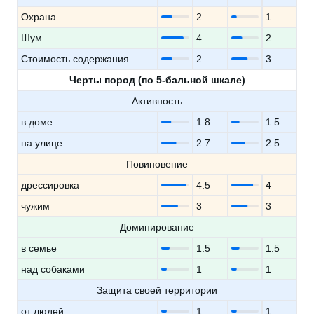
Охрана
2
1
Шум
4
2
Стоимость содержания
2
3
Черты пород (по 5-бальной шкале)
Активность
в доме
1.8
1.5
на улице
2.7
2.5
Повиновение
дрессировка
4.5
4
чужим
3
3
Доминирование
в семье
1.5
1.5
над собаками
1
1
Защита своей территории
от людей
1
1