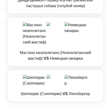
Денди-динмонт-терьер
VS
Австралийская
пастушья собака (голубой хилер)
Мастино неаполитано (Неаполитанский
мастиф)
VS
Немецкая овчарка
Шипперке (Схипперке)
VS
Леонбергер