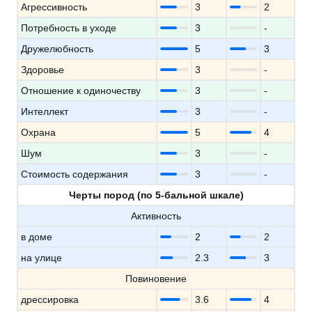
Агрессивность
3
2
Потребность в уходе
3
-
Дружелюбность
5
3
Здоровье
3
-
Отношение к одиночеству
3
-
Интеллект
3
-
Охрана
5
4
Шум
3
-
Стоимость содержания
3
-
Черты пород (по 5-бальной шкале)
Активность
в доме
2
2
на улице
2.3
3
Повиновение
дрессировка
3.6
4