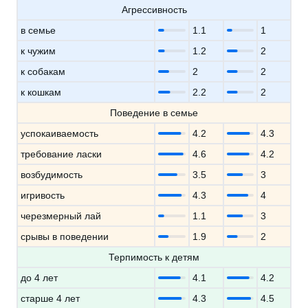
Агрессивность
в семье
1.1
1
к чужим
1.2
2
к собакам
2
2
к кошкам
2.2
2
Поведение в семье
успокаиваемость
4.2
4.3
требование ласки
4.6
4.2
возбудимость
3.5
3
игривость
4.3
4
черезмерный лай
1.1
3
срывы в поведении
1.9
2
Терпимость к детям
до 4 лет
4.1
4.2
старше 4 лет
4.3
4.5