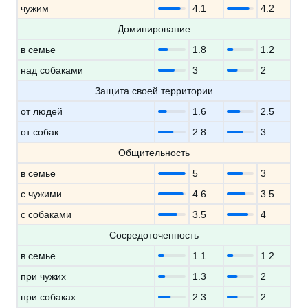
чужим
4.1
4.2
Доминирование
в семье
1.8
1.2
над собаками
3
2
Защита своей территории
от людей
1.6
2.5
от собак
2.8
3
Общительность
в семье
5
3
с чужими
4.6
3.5
с собаками
3.5
4
Сосредоточенность
в семье
1.1
1.2
при чужих
1.3
2
при собаках
2.3
2