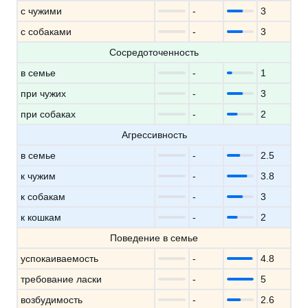
с чужими
-
3
с собаками
-
3
Сосредоточенность
в семье
-
1
при чужих
-
3
при собаках
-
2
Агрессивность
в семье
-
2.5
к чужим
-
3.8
к собакам
-
3
к кошкам
-
2
Поведение в семье
успокаиваемость
-
4.8
требование ласки
-
5
возбудимость
-
2.6