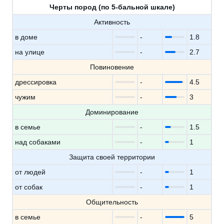
Черты пород (по 5-бальной шкале)
Активность
в доме
-
1.8
на улице
-
2.7
Повиновение
дрессировка
-
4.5
чужим
-
3
Доминирование
в семье
-
1.5
над собаками
-
1
Защита своей территории
от людей
-
1
от собак
-
1
Общительность
в семье
-
5