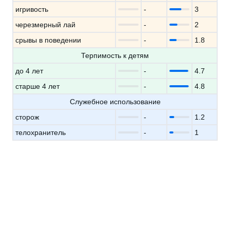
игривость
-
3
черезмерный лай
-
2
срывы в поведении
-
1.8
Терпимость к детям
до 4 лет
-
4.7
старше 4 лет
-
4.8
Служебное использование
сторож
-
1.2
телохранитель
-
1