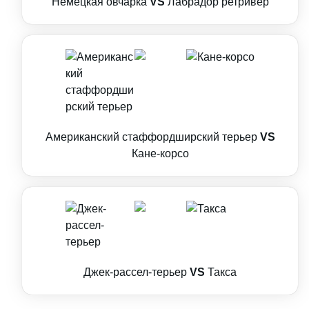
Немецкая овчарка
VS
Лабрадор ретривер
Американский стаффордширский терьер
VS
Кане-корсо
Джек-рассел-терьер
VS
Такса