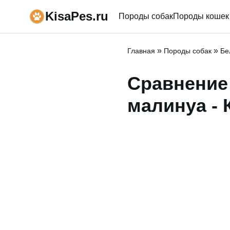
KisaPes.ru
Породы собак
Породы кошек
»
»
Главная
Породы собак
Бе
Сравнение
малинуа - 