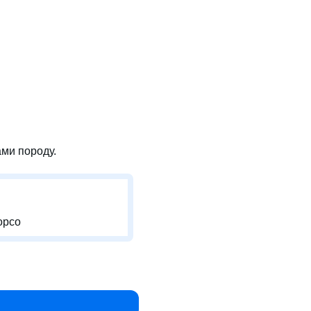
ми породу.
орсо