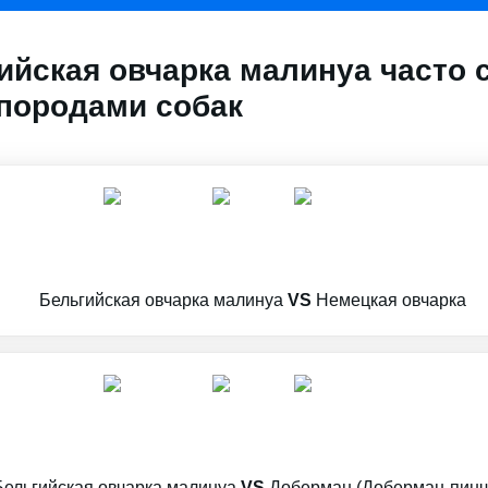
ийская овчарка малинуа часто 
породами собак
Бельгийская овчарка малинуа
VS
Немецкая овчарка
Бельгийская овчарка малинуа
VS
Доберман (Доберман-пинч