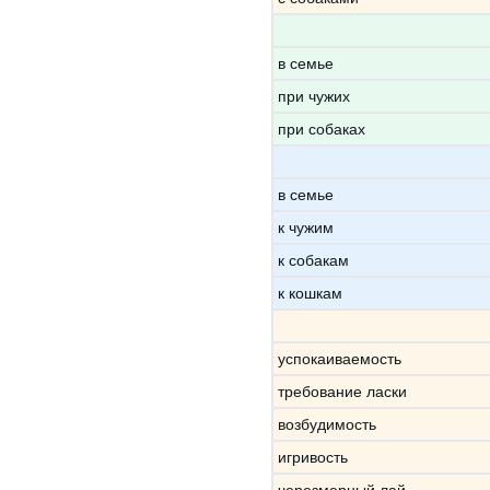
в семье
при чужих
при собаках
в семье
к чужим
к собакам
к кошкам
успокаиваемость
требование ласки
возбудимость
игривость