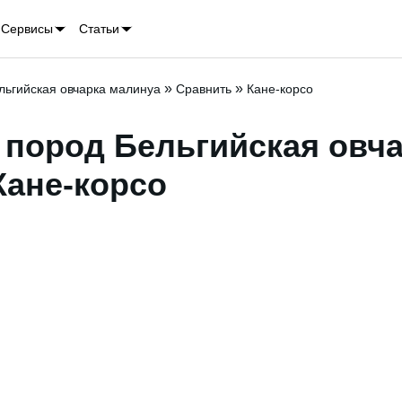
Сервисы
Статьи
»
»
льгийская овчарка малинуа
Сравнить
Кане-корсо
 пород Бельгийская овч
Кане-корсо