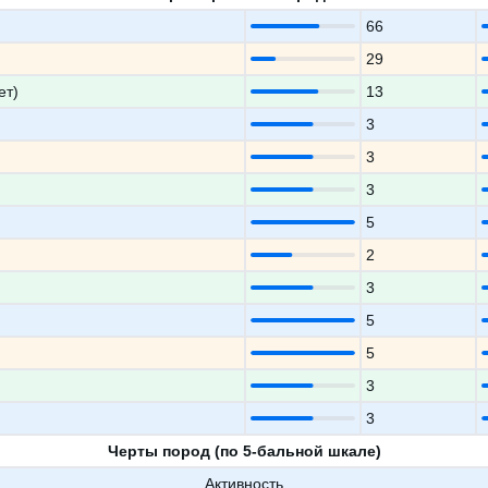
66
29
ет)
13
3
3
3
5
2
3
5
5
3
3
Черты пород (по 5-бальной шкале)
Активность