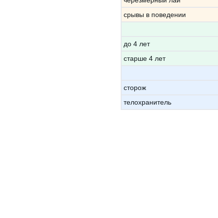
черезмерный лай
срывы в поведении
до 4 лет
старше 4 лет
сторож
телохранитель