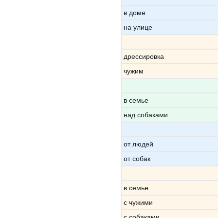
в доме
на улице
дрессировка
чужим
в семье
над собаками
от людей
от собак
в семье
с чужими
с собаками