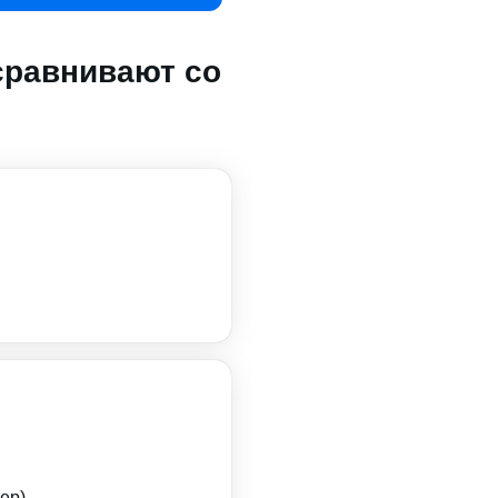
сравнивают со
ер)