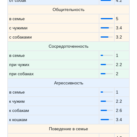
от собак
4.2
Общительность
в семье
5
с чужими
3.4
с собаками
3.2
Сосредоточенность
в семье
1
при чужих
2.2
при собаках
2
Агрессивность
в семье
1
к чужим
2.2
к собакам
2.6
к кошкам
3.4
Поведение в семье