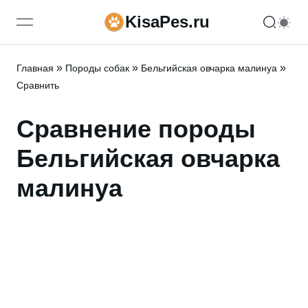
KisaPes.ru
open navigation menu
»
»
»
Главная
Породы собак
Бельгийская овчарка малинуа
Сравнить
Сравнение породы
Бельгийская овчарка
малинуа