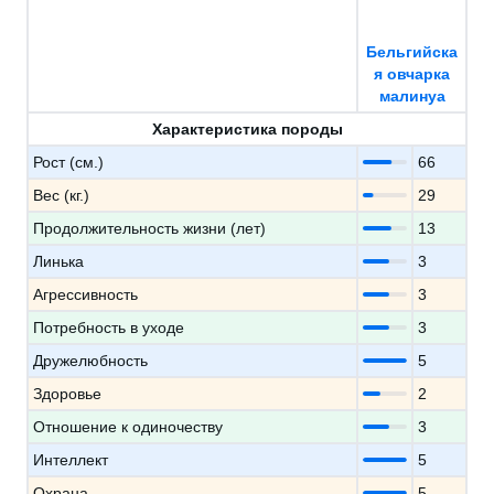
Бельгийска
я овчарка
малинуа
Характеристика породы
Рост (см.)
66
Вес (кг.)
29
Продолжительность жизни (лет)
13
Линька
3
Агрессивность
3
Потребность в уходе
3
Дружелюбность
5
Здоровье
2
Отношение к одиночеству
3
Интеллект
5
Охрана
5