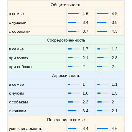
Общительность
в семье
4.6
4.9
с чужими
3.4
3.8
с собаками
3.7
4.3
Сосредоточенность
в семье
1.7
1.3
при чужих
2.1
2.8
при собаках
2
2
Агрессивность
в семье
1
1.1
к чужим
1.6
1.5
к собакам
2.3
2
к кошкам
3.4
2.1
Поведение в семье
успокаиваемость
3.4
4.6