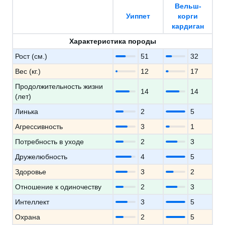
Вельш-
Уиппет
корги
кардиган
Характеристика породы
Рост (см.)
51
32
Вес (кг.)
12
17
Продолжительность жизни
14
14
(лет)
Линька
2
5
Агрессивность
3
1
Потребность в уходе
2
3
Дружелюбность
4
5
Здоровье
3
2
Отношение к одиночеству
2
3
Интеллект
3
5
Охрана
2
5