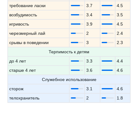
требование ласки
3.7
4.5
возбудимость
3.4
3.5
игривость
3.9
4.5
черезмерный лай
2
2.4
срывы в поведении
3
2.3
Терпимость к детям
до 4 лет
3.3
4.4
старше 4 лет
3.6
4.6
Служебное использование
сторож
3.1
4.6
телохранитель
2
1.8