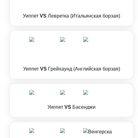
Уиппет
VS
Левретка (Итальянская борзая)
Уиппет
VS
Грейхаунд (Английская борзая)
Уиппет
VS
Басенджи