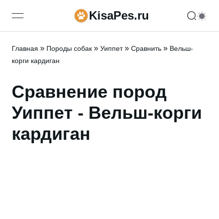
KisaPes.ru
open navigation menu
»
»
»
»
Главная
Породы собак
Уиппет
Сравнить
Вельш-
корги кардиган
Сравнение пород
Уиппет - Вельш-корги
кардиган