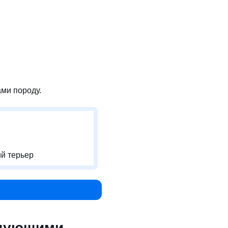
ми породу.
й терьер
едующими