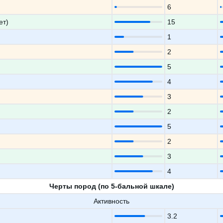
6
ет)
15
1
2
5
4
3
2
5
2
3
4
Черты пород (по 5-бальной шкале)
Активность
3.2