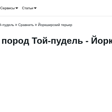
Сервисы
Статьи
»
»
й-пудель
Сравнить
Йоркширский терьер
 пород Той-пудель - Йор