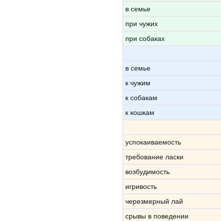
в семье
при чужих
при собаках
в семье
к чужим
к собакам
к кошкам
успокаиваемость
требование ласки
возбудимость
игривость
черезмерный лай
срывы в поведении