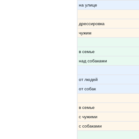
на улице
дрессировка
чужим
в семье
над собаками
от людей
от собак
в семье
с чужими
с собаками