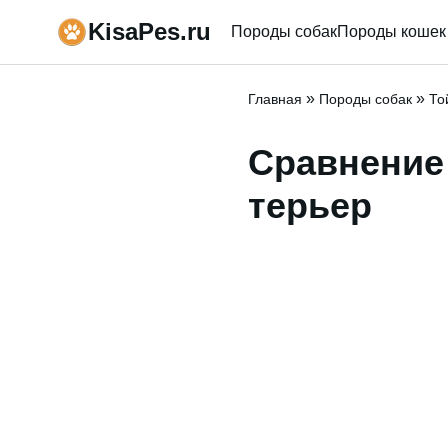
KisaPes.ru
Породы собак
Породы кошек
»
»
Главная
Породы собак
То
Сравнение
терьер