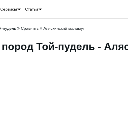
Сервисы
Статьи
»
»
й-пудель
Сравнить
Аляскинский маламут
пород Той-пудель - Аля