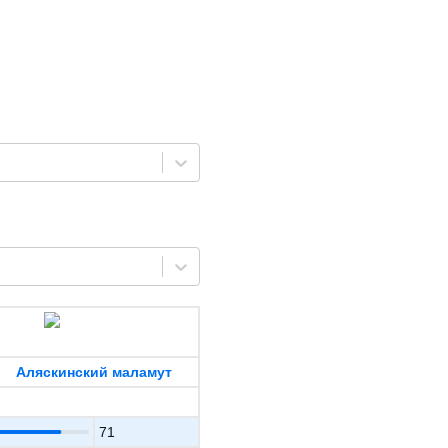
Аляскинский маламут
71