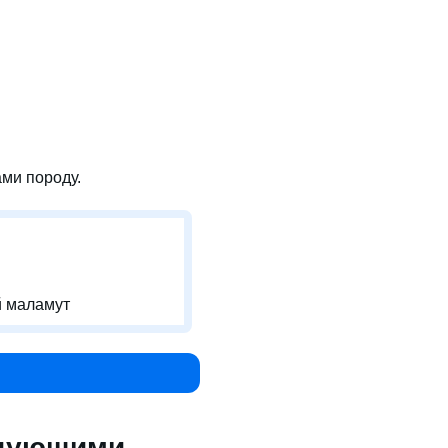
ми породу.
й маламут
едующими