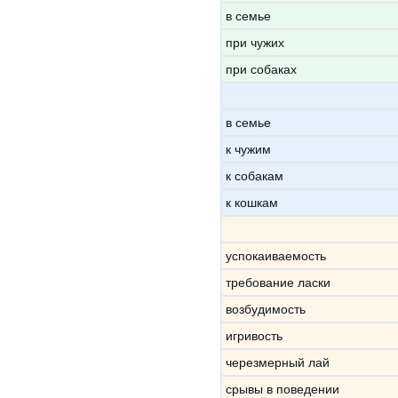
в семье
при чужих
при собаках
в семье
к чужим
к собакам
к кошкам
успокаиваемость
требование ласки
возбудимость
игривость
черезмерный лай
срывы в поведении