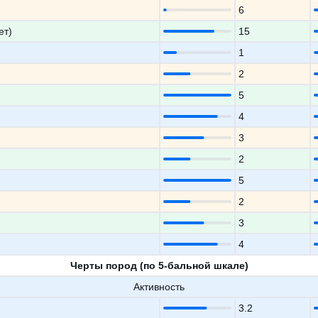
6
ет)
15
1
2
5
4
3
2
5
2
3
4
Черты пород (по 5-бальной шкале)
Активность
3.2