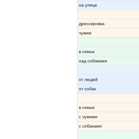
на улице
дрессировка
чужим
в семье
над собаками
от людей
от собак
в семье
с чужими
с собаками