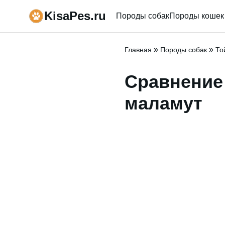
KisaPes.ru
Породы собак
Породы кошек
»
»
Главная
Породы собак
То
Сравнение 
маламут