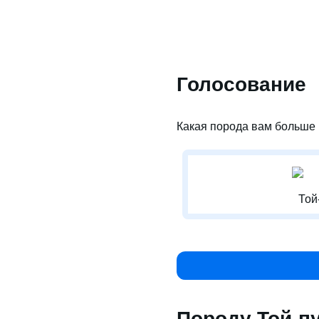
Голосование
Какая порода вам больше 
Той
Породу Той-п