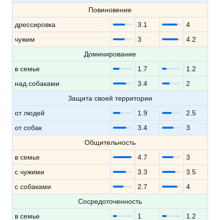
Повиновение
дрессировка
3.1
4
чужим
3
4.2
Доминирование
в семье
1.7
1.2
над собаками
3.4
2
Защита своей территории
от людей
1.9
2.5
от собак
3.4
3
Общительность
в семье
4.7
3
с чужими
3.3
3.5
с собаками
2.7
4
Сосредоточенность
в семье
1
1.2