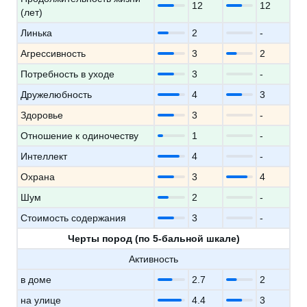
12
12
(лет)
Линька
2
-
Агрессивность
3
2
Потребность в уходе
3
-
Дружелюбность
4
3
Здоровье
3
-
Отношение к одиночеству
1
-
Интеллект
4
-
Охрана
3
4
Шум
2
-
Стоимость содержания
3
-
Черты пород (по 5-бальной шкале)
Активность
в доме
2.7
2
на улице
4.4
3