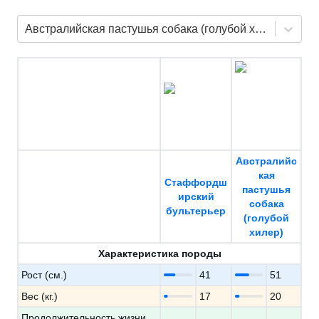
Австралийская пастушья собака (голубой хилер)
Австралийс
кая
Стаффордш
пастушья
ирский
собака
бультерьер
(голубой
хилер)
Характеристика породы
Рост (см.)
41
51
Вес (кг.)
17
20
Продолжительность жизни