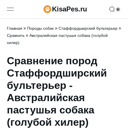
KisaPes.ru
open navigation menu
»
»
»
Главная
Породы собак
Стаффордширский бультерьер
»
Сравнить
Австралийская пастушья собака (голубой
хилер)
Сравнение пород
Стаффордширский
бультерьер -
Австралийская
пастушья собака
(голубой хилер)