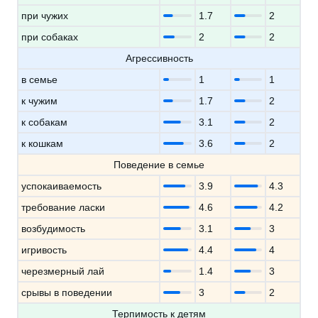
при чужих
1.7
2
при собаках
2
2
Агрессивность
в семье
1
1
к чужим
1.7
2
к собакам
3.1
2
к кошкам
3.6
2
Поведение в семье
успокаиваемость
3.9
4.3
требование ласки
4.6
4.2
возбудимость
3.1
3
игривость
4.4
4
черезмерный лай
1.4
3
срывы в поведении
3
2
Терпимость к детям