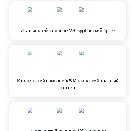
Итальянский спиноне
VS
Бурбонский бракк
Итальянский спиноне
VS
Ирландский красный
сеттер