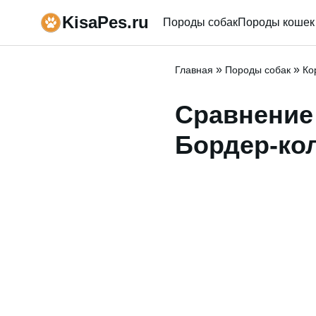
KisaPes.ru
Породы собак
Породы кошек
»
»
Главная
Породы собак
Ко
Сравнение
Бордер-ко