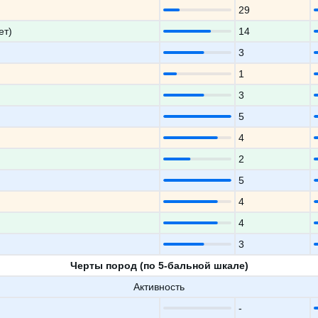
29
ет)
14
3
1
3
5
4
2
5
4
4
3
Черты пород (по 5-бальной шкале)
Активность
-