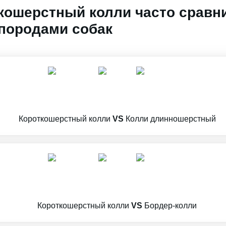
кошерстный колли часто сравн
породами собак
Короткошерстный колли
VS
Колли длинношерстный
Короткошерстный колли
VS
Бордер-колли