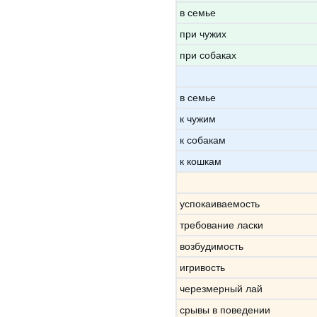
в семье
при чужих
при собаках
в семье
к чужим
к собакам
к кошкам
успокаиваемость
требование ласки
возбудимость
игривость
черезмерный лай
срывы в поведении