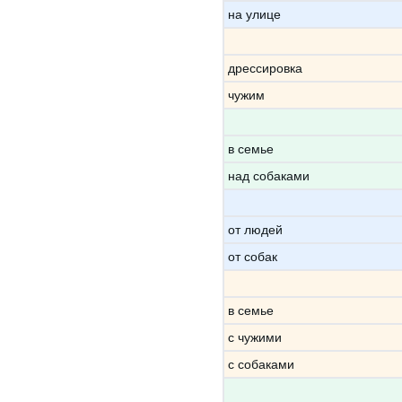
на улице
дрессировка
чужим
в семье
над собаками
от людей
от собак
в семье
с чужими
с собаками