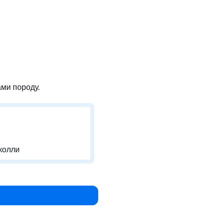
ми породу.
колли