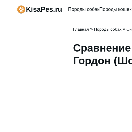
KisaPes.ru
Породы собак
Породы кошек
»
»
Главная
Породы собак
Си
Сравнение 
Гордон (Шо