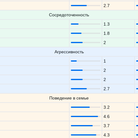
2.7
Сосредоточенность
1.3
1.8
2
Агрессивность
1
2
2
2.7
Поведение в семье
3.2
4.6
3.7
4.3