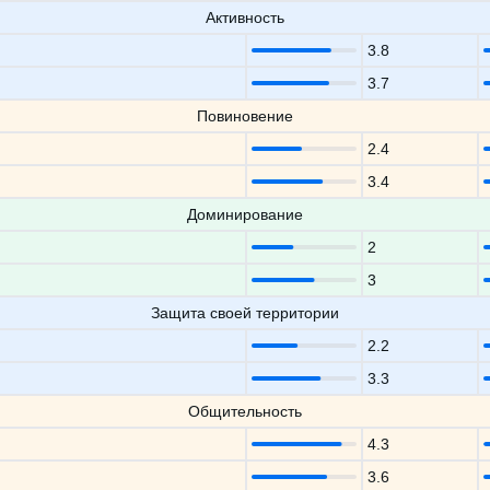
Активность
3.8
3.7
Повиновение
2.4
3.4
Доминирование
2
3
Защита своей территории
2.2
3.3
Общительность
4.3
3.6