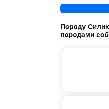
Породу Силих
породами соб