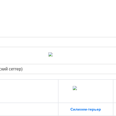
кий сеттер)
Силихем-терьер