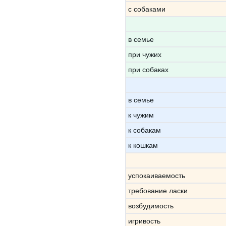
с собаками
в семье
при чужих
при собаках
в семье
к чужим
к собакам
к кошкам
успокаиваемость
требование ласки
возбудимость
игривость