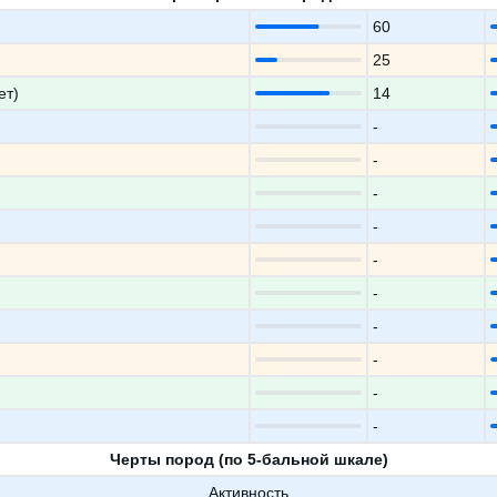
60
25
ет)
14
-
-
-
-
-
-
-
-
-
-
Черты пород (по 5-бальной шкале)
Активность