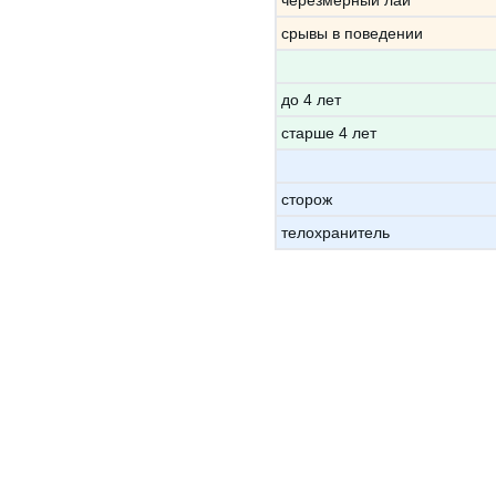
черезмерный лай
срывы в поведении
до 4 лет
старше 4 лет
сторож
телохранитель