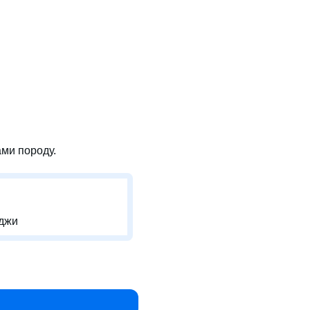
ми породу.
джи