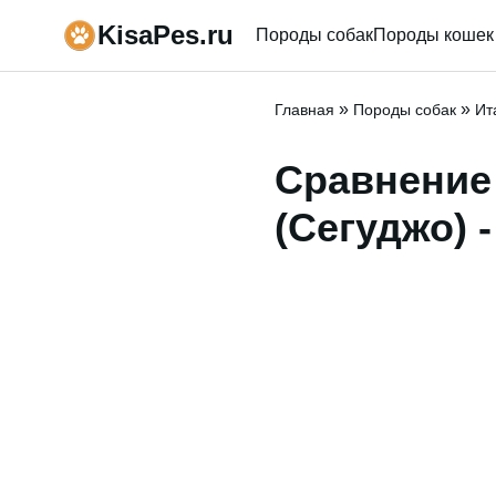
KisaPes.ru
Породы собак
Породы кошек
»
»
Главная
Породы собак
Ит
Сравнение
(Сегуджо) 