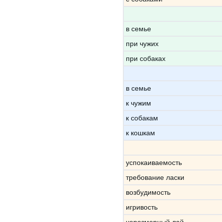
в семье
при чужих
при собаках
в семье
к чужим
к собакам
к кошкам
успокаиваемость
требование ласки
возбудимость
игривость