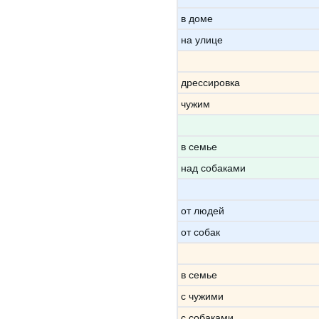
в доме
на улице
дрессировка
чужим
в семье
над собаками
от людей
от собак
в семье
с чужими
с собаками