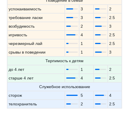
Поведение в семье
успокаиваемость
3
2
требование ласки
3
2.5
возбудимость
2
3
игривость
4
2.5
черезмерный лай
1
2.5
срывы в поведении
1
3
Терпимость к детям
до 4 лет
1
2
старше 4 лет
4
2.5
Служебное использование
сторож
5
4
телохранитель
2
2.5