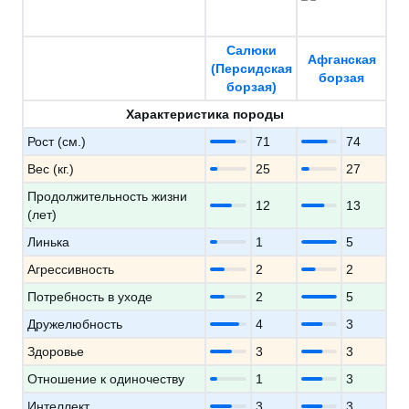
Салюки
Афганская
(Персидская
борзая
борзая)
Характеристика породы
Рост (см.)
71
74
Вес (кг.)
25
27
Продолжительность жизни
12
13
(лет)
Линька
1
5
Агрессивность
2
2
Потребность в уходе
2
5
Дружелюбность
4
3
Здоровье
3
3
Отношение к одиночеству
1
3
Интеллект
3
3