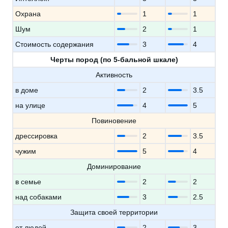
Охрана
1
1
Шум
2
1
Стоимость содержания
3
4
Черты пород (по 5-бальной шкале)
Активность
в доме
2
3.5
на улице
4
5
Повиновение
дрессировка
2
3.5
чужим
5
4
Доминирование
в семье
2
2
над собаками
3
2.5
Защита своей территории
от людей
2
3