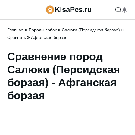
KisaPes.ru
open navigation menu
»
»
»
Главная
Породы собак
Салюки (Персидская борзая)
»
Сравнить
Афганская борзая
Сравнение пород
Салюки (Персидская
борзая) - Афганская
борзая