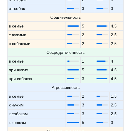
от собак
3
3
Общительность
в семье
5
4.5
с чужими
2
2.5
с собаками
2
2.5
Сосредоточенность
в семье
1
4
при чужих
5
4.5
при собаках
3
4.5
Агрессивность
в семье
2
1.5
к чужим
3
2.5
к собакам
3
2.5
к кошкам
5
3