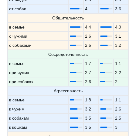
от собак
4
3.6
Общительность
в семье
4.4
4.9
с чужими
2.6
3.1
с собаками
2.6
3.2
Сосредоточенность
в семье
1.7
1.1
при чужих
2.7
2.2
при собаках
2.6
2
Агрессивность
в семье
1.8
1.1
к чужим
3.2
2.6
к собакам
3.5
2.5
к кошкам
3.5
3