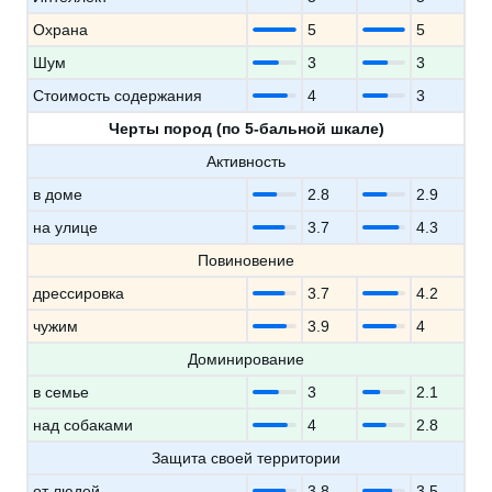
Охрана
5
5
Шум
3
3
Стоимость содержания
4
3
Черты пород (по 5-бальной шкале)
Активность
в доме
2.8
2.9
на улице
3.7
4.3
Повиновение
дрессировка
3.7
4.2
чужим
3.9
4
Доминирование
в семье
3
2.1
над собаками
4
2.8
Защита своей территории
от людей
3.8
3.5