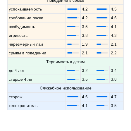
Поведение в семье
успокаиваемость
4.2
4.5
требование ласки
4.2
4.6
возбудимость
3.5
4.1
игривость
3.8
4.3
черезмерный лай
1.9
2.1
срывы в поведении
2.1
2.2
Терпимость к детям
до 4 лет
3.2
3.4
старше 4 лет
3.5
3.8
Служебное использование
сторож
4.6
4.7
телохранитель
4.1
3.5