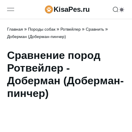
KisaPes.ru
open navigation menu
»
»
»
»
Главная
Породы собак
Ротвейлер
Сравнить
Доберман (Доберман-пинчер)
Сравнение пород
Ротвейлер -
Доберман (Доберман-
пинчер)