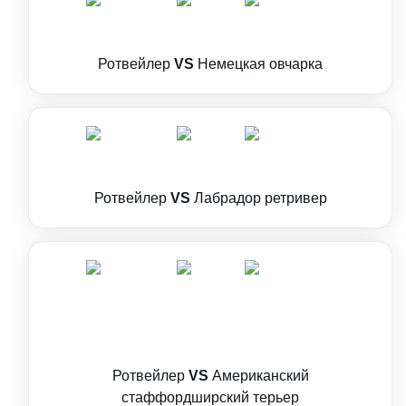
Ротвейлер
VS
Немецкая овчарка
Ротвейлер
VS
Лабрадор ретривер
Ротвейлер
VS
Американский
стаффордширский терьер