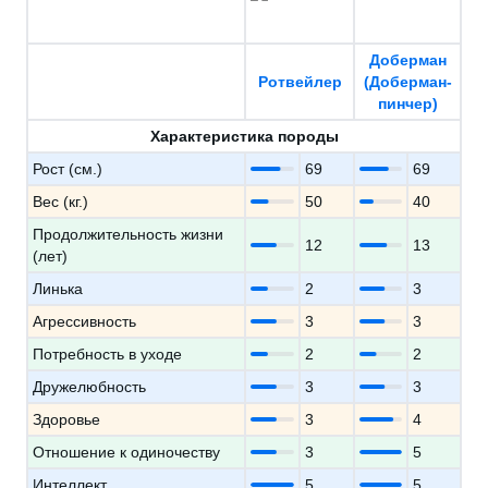
Доберман
Ротвейлер
(Доберман-
пинчер)
Характеристика породы
Рост (см.)
69
69
Вес (кг.)
50
40
Продолжительность жизни
12
13
(лет)
Линька
2
3
Агрессивность
3
3
Потребность в уходе
2
2
Дружелюбность
3
3
Здоровье
3
4
Отношение к одиночеству
3
5
Интеллект
5
5