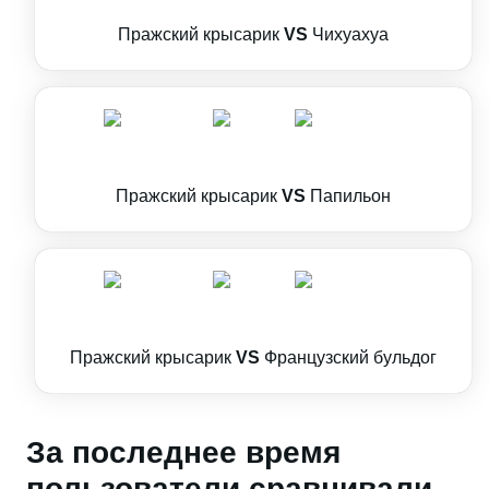
Пражский крысарик
VS
Чихуахуа
Пражский крысарик
VS
Папильон
Пражский крысарик
VS
Французский бульдог
За последнее время
пользователи сравнивали