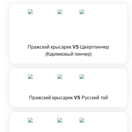
Пражский крысарик
VS
Цвергпинчер
(Карликовый пинчер)
Пражский крысарик
VS
Русский той