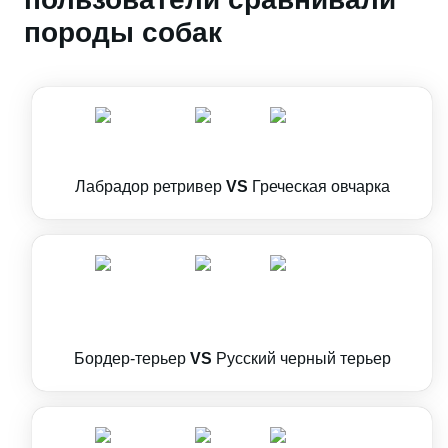
породы собак
Лабрадор ретривер
VS
Греческая овчарка
Бордер-терьер
VS
Русский черный терьер