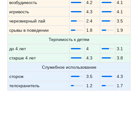
возбудимость
4.2
4.1
игривость
4.3
4.1
черезмерный лай
2.4
3.5
срывы в поведении
1.8
1.9
Терпимость к детям
до 4 лет
4
3.1
старше 4 лет
4.3
3.8
Служебное использование
сторож
3.5
4.3
телохранитель
1.2
1.7