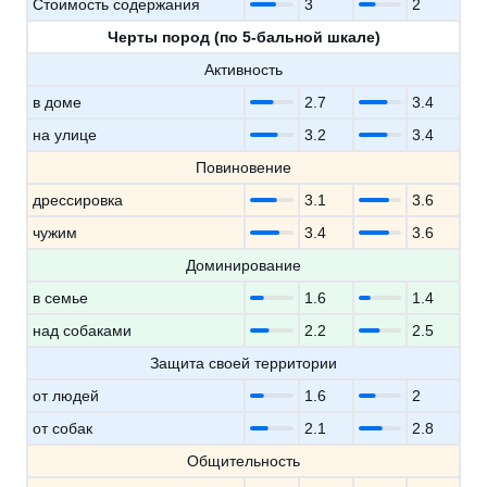
Стоимость содержания
3
2
Черты пород (по 5-бальной шкале)
Активность
в доме
2.7
3.4
на улице
3.2
3.4
Повиновение
дрессировка
3.1
3.6
чужим
3.4
3.6
Доминирование
в семье
1.6
1.4
над собаками
2.2
2.5
Защита своей территории
от людей
1.6
2
от собак
2.1
2.8
Общительность