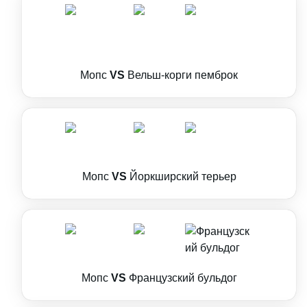
Мопс
VS
Вельш-корги пемброк
Мопс
VS
Йоркширский терьер
Мопс
VS
Французский бульдог