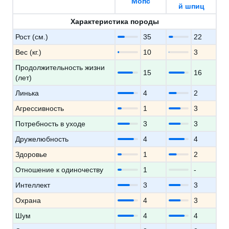
Мопс
й шпиц
Характеристика породы
Рост (см.)
35
22
Вес (кг.)
10
3
Продолжительность жизни
15
16
(лет)
Линька
4
2
Агрессивность
1
3
Потребность в уходе
3
3
Дружелюбность
4
4
Здоровье
1
2
Отношение к одиночеству
1
-
Интеллект
3
3
Охрана
4
3
Шум
4
4