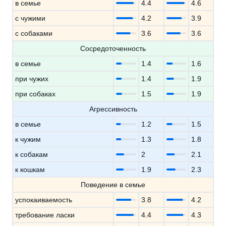
в семье
4.4
4.6
с чужими
4.2
3.9
с собаками
3.6
3.6
Сосредоточенность
в семье
1.4
1.6
при чужих
1.4
1.9
при собаках
1.5
1.9
Агрессивность
в семье
1.2
1.5
к чужим
1.3
1.8
к собакам
2
2.1
к кошкам
1.9
2.3
Поведение в семье
успокаиваемость
3.8
4.2
требование ласки
4.4
4.3