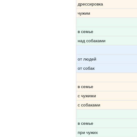
дрессировка
чужим
в семье
над собаками
от людей
от собак
в семье
с чужими
с собаками
в семье
при чужих