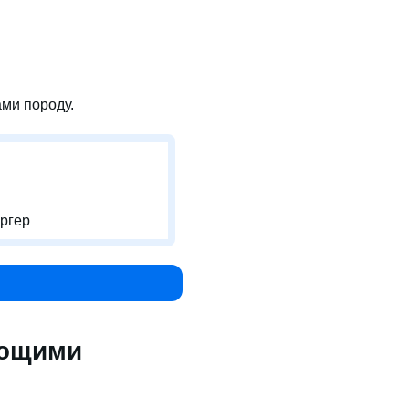
ми породу.
ргер
ующими