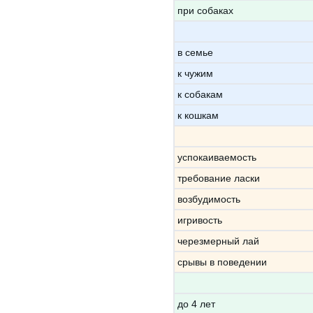
при собаках
в семье
к чужим
к собакам
к кошкам
успокаиваемость
требование ласки
возбудимость
игривость
черезмерный лай
срывы в поведении
до 4 лет