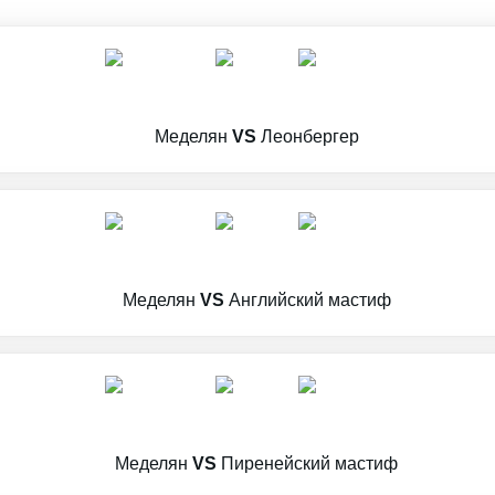
Меделян
VS
Леонбергер
Меделян
VS
Английский мастиф
Меделян
VS
Пиренейский мастиф