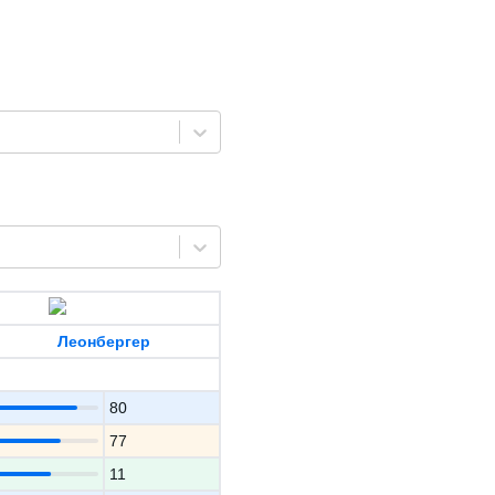
Леонбергер
80
77
11