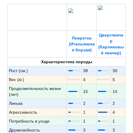
Цвергпинче
Левретка
р
(Итальянска
(Карликовы
я борзая)
й пинчер)
Характеристика породы
Рост (см.)
38
30
Вес (кг.)
4
5
Продолжительность жизни
15
14
(лет)
Линька
2
2
Агрессивность
1
4
Потребность в уходе
1
1
Дружелюбность
3
3