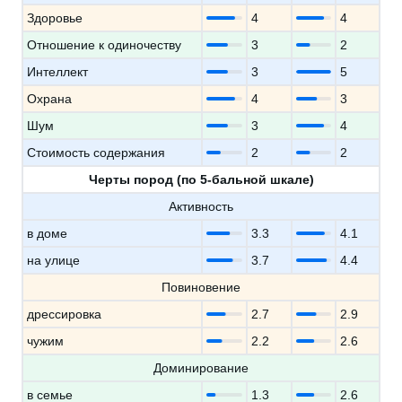
Здоровье
4
4
Отношение к одиночеству
3
2
Интеллект
3
5
Охрана
4
3
Шум
3
4
Стоимость содержания
2
2
Черты пород (по 5-бальной шкале)
Активность
в доме
3.3
4.1
на улице
3.7
4.4
Повиновение
дрессировка
2.7
2.9
чужим
2.2
2.6
Доминирование
в семье
1.3
2.6