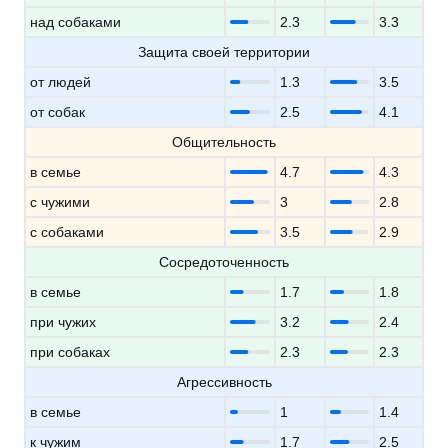
над собаками
2.3
3.3
Защита своей территории
от людей
1.3
3.5
от собак
2.5
4.1
Общительность
в семье
4.7
4.3
с чужими
3
2.8
с собаками
3.5
2.9
Сосредоточенность
в семье
1.7
1.8
при чужих
3.2
2.4
при собаках
2.3
2.3
Агрессивность
в семье
1
1.4
к чужим
1.7
2.5