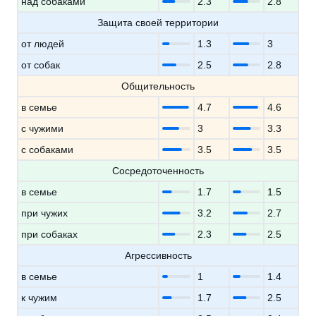
над собаками
2.3
2.8
Защита своей территории
от людей
1.3
3
от собак
2.5
2.8
Общительность
в семье
4.7
4.6
с чужими
3
3.3
с собаками
3.5
3.5
Сосредоточенность
в семье
1.7
1.5
при чужих
3.2
2.7
при собаках
2.3
2.5
Агрессивность
в семье
1
1.4
к чужим
1.7
2.5