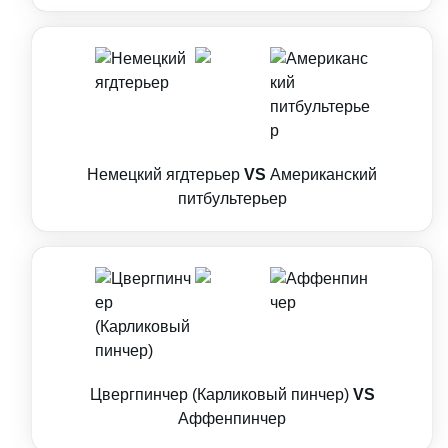
Немецкий ягдтерьер
VS
Американский
питбультерьер
Цвергпинчер (Карликовый пинчер)
VS
Аффенпинчер