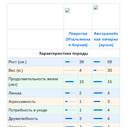
Левретка
Австралийс
(Итальянска
кая овчарка
я борзая)
(аусси)
Характеристика породы
Рост (см.)
38
58
Вес (кг.)
4
30
Продолжительность жизни
15
15
(лет)
Линька
2
4
Агрессивность
1
3
Потребность в уходе
1
4
Дружелюбность
3
4