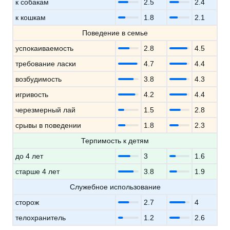
к собакам
2.5
2.4
к кошкам
1.8
2.1
Поведение в семье
успокаиваемость
2.8
4.5
требование ласки
4.7
4.4
возбудимость
3.8
4.3
игривость
4.2
4.4
черезмерный лай
1.5
2.8
срывы в поведении
1.8
2.3
Терпимость к детям
до 4 лет
3
1.6
старше 4 лет
3.8
1.9
Служебное использование
сторож
2.7
4
телохранитель
1.2
2.6