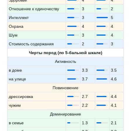
Здоровье
4
4
Отношение к одиночеству
3
2
Интеллект
3
5
Охрана
4
4
Шум
3
4
Стоимость содержания
2
3
Черты пород (по 5-бальной шкале)
Активность
в доме
3.3
3.5
на улице
3.7
4.6
Повиновение
дрессировка
2.7
4.4
чужим
2.2
4.1
Доминирование
в семье
1.3
2.1