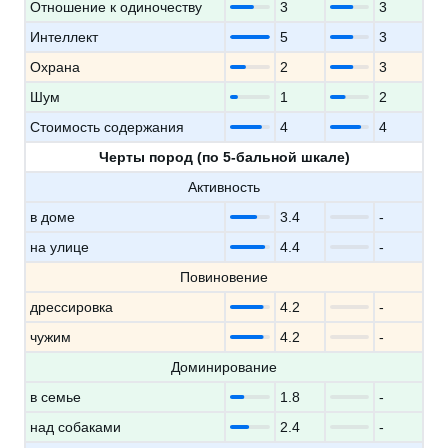
Отношение к одиночеству
3
3
Интеллект
5
3
Охрана
2
3
Шум
1
2
Стоимость содержания
4
4
Черты пород (по 5-бальной шкале)
Активность
в доме
3.4
-
на улице
4.4
-
Повиновение
дрессировка
4.2
-
чужим
4.2
-
Доминирование
в семье
1.8
-
над собаками
2.4
-