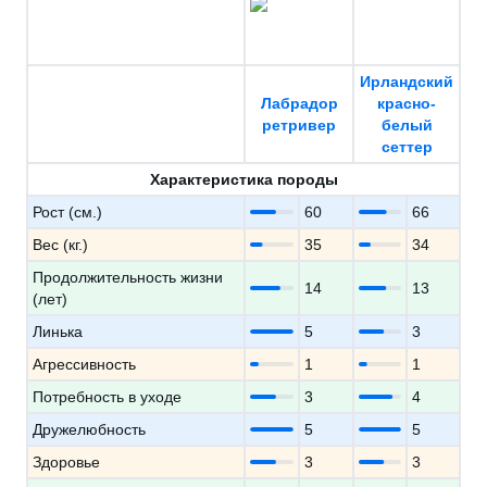
Ирландский
Лабрадор
красно-
ретривер
белый
сеттер
Характеристика породы
Рост (см.)
60
66
Вес (кг.)
35
34
Продолжительность жизни
14
13
(лет)
Линька
5
3
Агрессивность
1
1
Потребность в уходе
3
4
Дружелюбность
5
5
Здоровье
3
3