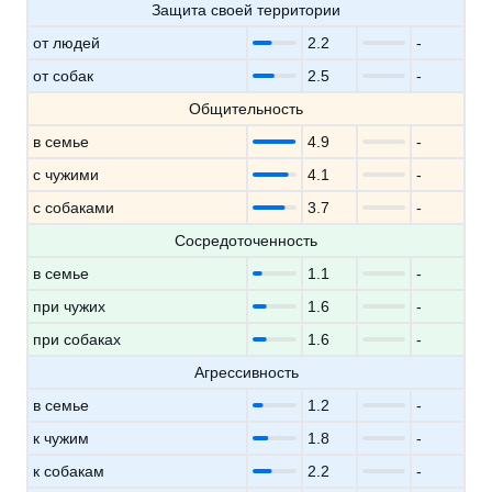
Защита своей территории
от людей
2.2
-
от собак
2.5
-
Общительность
в семье
4.9
-
с чужими
4.1
-
с собаками
3.7
-
Сосредоточенность
в семье
1.1
-
при чужих
1.6
-
при собаках
1.6
-
Агрессивность
в семье
1.2
-
к чужим
1.8
-
к собакам
2.2
-