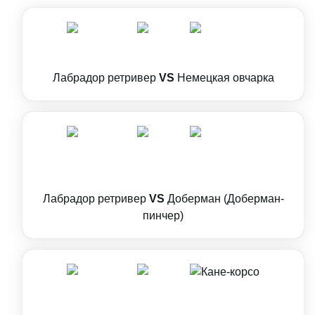
Лабрадор ретривер
VS
Немецкая овчарка
Лабрадор ретривер
VS
Доберман (Доберман-
пинчер)