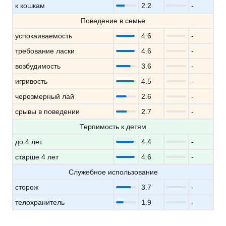
к кошкам
2.2
-
Поведение в семье
успокаиваемость
4.6
-
требование ласки
4.6
-
возбудимость
3.6
-
игривость
4.5
-
черезмерный лай
2.6
-
срывы в поведении
2.7
-
Терпимость к детям
до 4 лет
4.4
-
старше 4 лет
4.6
-
Служебное использование
сторож
3.7
-
телохранитель
1.9
-