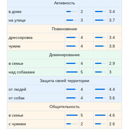
Активность
в доме
2
3.4
на улице
3
3.7
Повиновение
дрессировка
4
3.4
чужим
4
3.8
Доминирование
в семье
4
2.9
над собаками
5
3
Защита своей территории
от людей
4
4.4
от собак
4
3.6
Общительность
в семье
5
4.6
с чужими
2
2.6