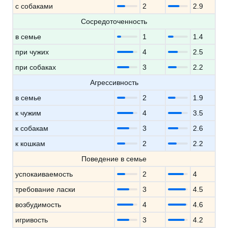
с собаками
2
2.9
Сосредоточенность
в семье
1
1.4
при чужих
4
2.5
при собаках
3
2.2
Агрессивность
в семье
2
1.9
к чужим
4
3.5
к собакам
3
2.6
к кошкам
2
2.2
Поведение в семье
успокаиваемость
2
4
требование ласки
3
4.5
возбудимость
4
4.6
игривость
3
4.2