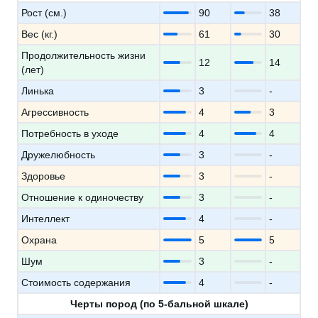
Рост (см.)
90
38
Вес (кг.)
61
30
Продолжительность жизни
12
14
(лет)
Линька
3
-
Агрессивность
4
3
Потребность в уходе
4
4
Дружелюбность
3
-
Здоровье
3
-
Отношение к одиночеству
3
-
Интеллект
4
-
Охрана
5
5
Шум
3
-
Стоимость содержания
4
-
Черты пород (по 5-бальной шкале)