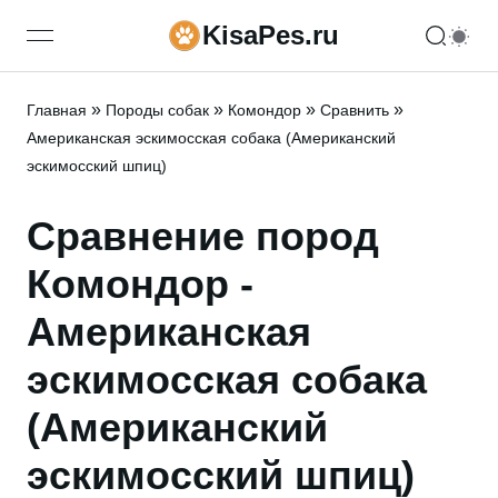
KisaPes.ru
open navigation menu
»
»
»
»
Главная
Породы собак
Комондор
Сравнить
Американская эскимосская собака (Американский
эскимосский шпиц)
Сравнение пород
Комондор -
Американская
эскимосская собака
(Американский
эскимосский шпиц)