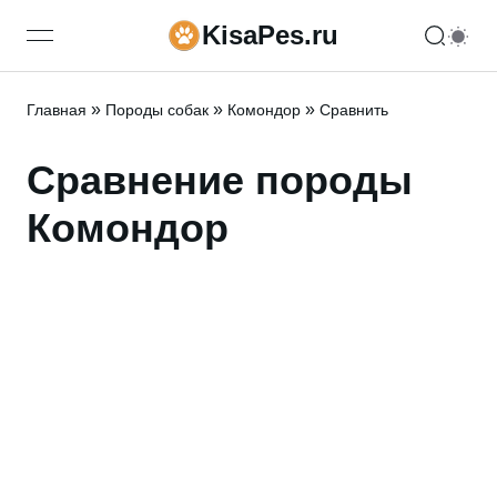
KisaPes.ru
open navigation menu
»
»
»
Главная
Породы собак
Комондор
Сравнить
Сравнение породы
Комондор