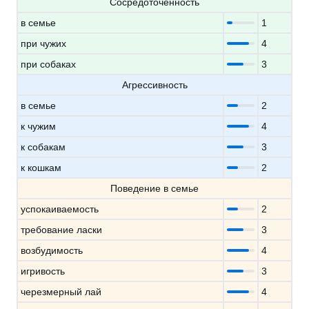
Сосредоточенность
в семье
1
при чужих
4
при собаках
3
Агрессивность
в семье
2
к чужим
4
к собакам
3
к кошкам
2
Поведение в семье
успокаиваемость
2
требование ласки
3
возбудимость
4
игривость
3
черезмерный лай
4