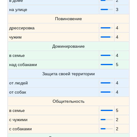
в доме
2
на улице
3
Повиновение
дрессировка
4
чужим
4
Доминирование
в семье
4
над собаками
5
Защита своей территории
от людей
4
от собак
4
Общительность
в семье
5
с чужими
2
с собаками
2