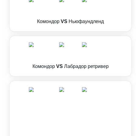
Комондор
VS
Ньюфаундленд
Комондор
VS
Лабрадор ретривер