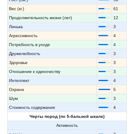
Вес (кг.)
61
Продолжительность жизни (лет)
12
Линька
3
Агрессивность
4
Потребность в уходе
4
Дружелюбность
3
Здоровье
3
Отношение к одиночеству
3
Интеллект
4
Охрана
5
Шум
3
Стоимость содержания
4
Черты пород (по 5-бальной шкале)
Активность