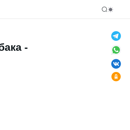
ака -