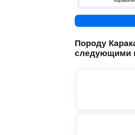
Каракача
Породу Карак
следующими 