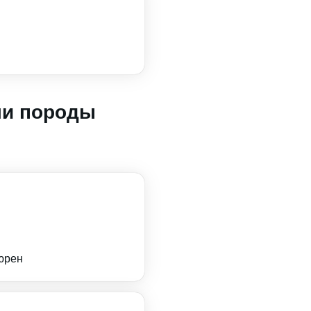
ли породы
юрен