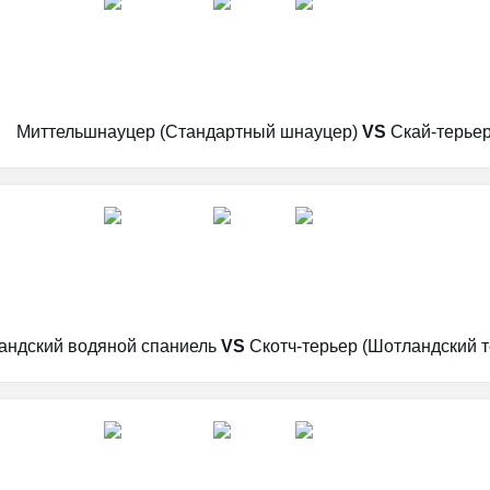
Миттельшнауцер (Стандартный шнауцер)
VS
Скай-терье
андский водяной спаниель
VS
Скотч-терьер (Шотландский т