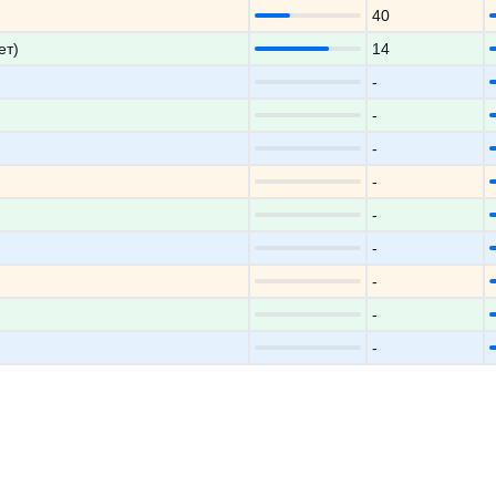
40
ет)
14
-
-
-
-
-
-
-
-
-