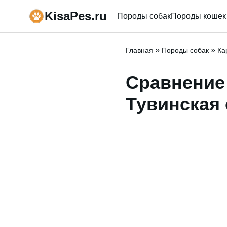
KisaPes.ru
Породы собак
Породы кошек
»
»
Главная
Породы собак
Ка
Сравнение 
Тувинская 