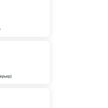
р
ерьер)