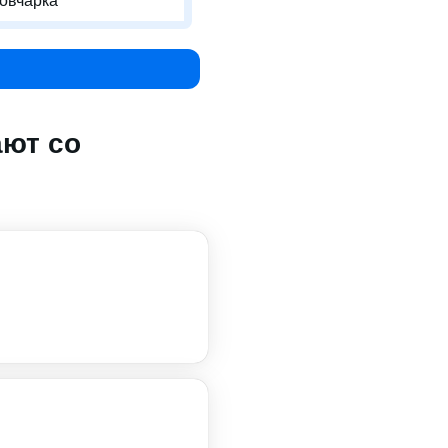
 овчарка
ают со