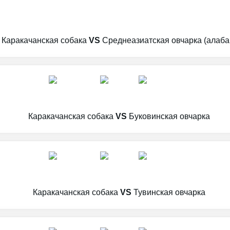
Каракачанская собака
VS
Среднеазиатская овчарка (алаба
Каракачанская собака
VS
Буковинская овчарка
Каракачанская собака
VS
Тувинская овчарка