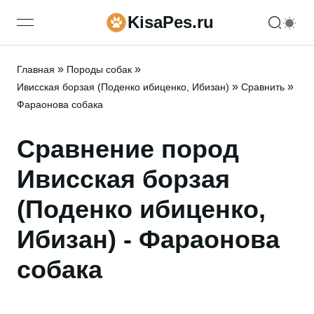
KisaPes.ru
open navigation menu
»
»
Главная
Породы собак
»
»
Ивисская борзая (Поденко ибиценко, Ибизан)
Сравнить
Фараонова собака
Сравнение пород
Ивисская борзая
(Поденко ибиценко,
Ибизан) - Фараонова
собака