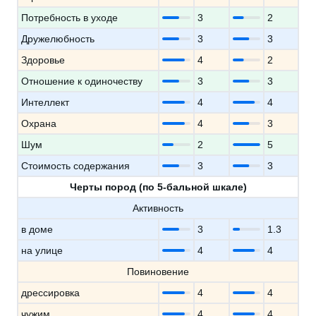
Потребность в уходе
3
2
Дружелюбность
3
3
Здоровье
4
2
Отношение к одиночеству
3
3
Интеллект
4
4
Охрана
4
3
Шум
2
5
Стоимость содержания
3
3
Черты пород (по 5-бальной шкале)
Активность
в доме
3
1.3
на улице
4
4
Повиновение
дрессировка
4
4
чужим
4
4