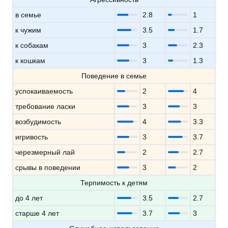
в семье
2.8
1
к чужим
3.5
1.7
к собакам
3
2.3
к кошкам
3
1.3
Поведение в семье
успокаиваемость
2
4
требование ласки
3
3
возбудимость
4
3.3
игривость
3
3.7
черезмерный лай
2
2.7
срывы в поведении
3
2
Терпимость к детям
до 4 лет
3.5
2.7
старше 4 лет
3.7
3