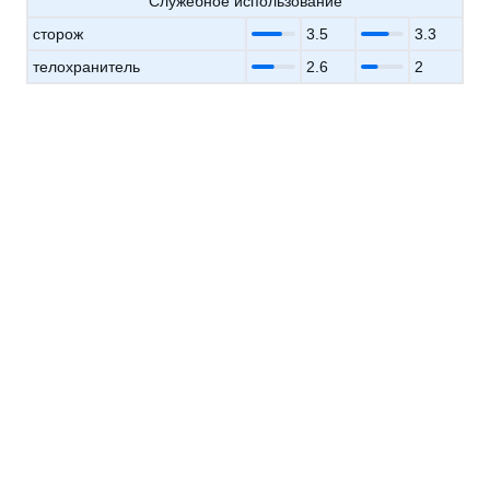
Служебное использование
сторож
3.5
3.3
телохранитель
2.6
2