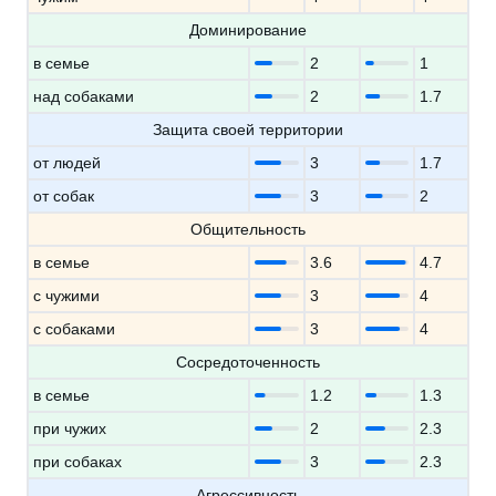
Доминирование
в семье
2
1
над собаками
2
1.7
Защита своей территории
от людей
3
1.7
от собак
3
2
Общительность
в семье
3.6
4.7
с чужими
3
4
с собаками
3
4
Сосредоточенность
в семье
1.2
1.3
при чужих
2
2.3
при собаках
3
2.3
Агрессивность