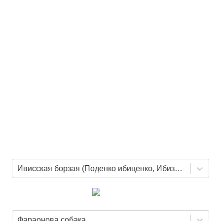
Ивисская борзая (Поденко ибиценко, Ибизан)
Фараонова собака