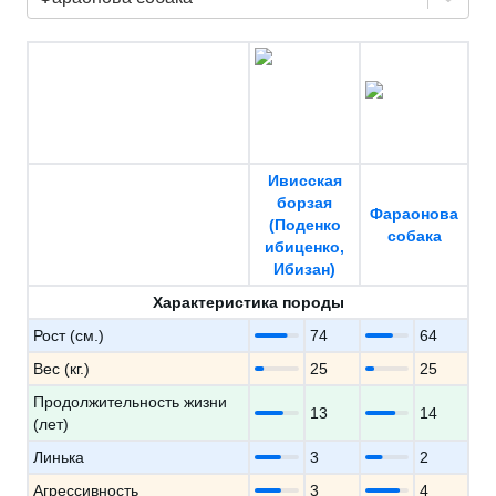
Ивисская
борзая
Фараонова
(Поденко
собака
ибиценко,
Ибизан)
Характеристика породы
Рост (см.)
74
64
Вес (кг.)
25
25
Продолжительность жизни
13
14
(лет)
Линька
3
2
Агрессивность
3
4