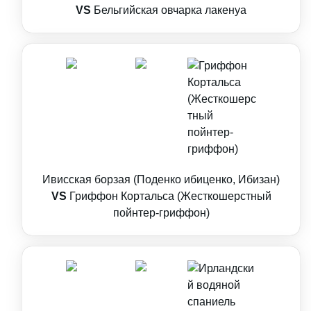
VS
Бельгийская овчарка лакенуа
Ивисская борзая (Поденко ибиценко, Ибизан)
VS
Гриффон Кортальса (Жесткошерстный
пойнтер-гриффон)