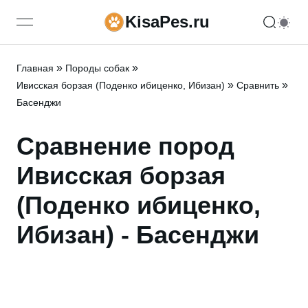
KisaPes.ru
open navigation menu
»
»
Главная
Породы собак
»
»
Ивисская борзая (Поденко ибиценко, Ибизан)
Сравнить
Басенджи
Сравнение пород
Ивисская борзая
(Поденко ибиценко,
Ибизан) - Басенджи