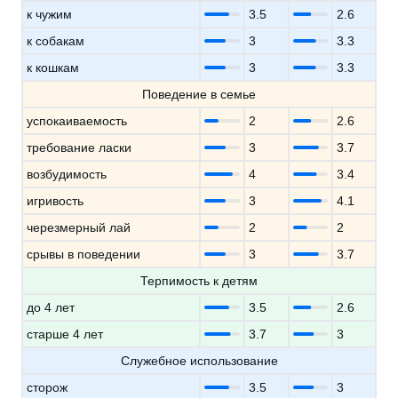
к чужим
3.5
2.6
к собакам
3
3.3
к кошкам
3
3.3
Поведение в семье
успокаиваемость
2
2.6
требование ласки
3
3.7
возбудимость
4
3.4
игривость
3
4.1
черезмерный лай
2
2
срывы в поведении
3
3.7
Терпимость к детям
до 4 лет
3.5
2.6
старше 4 лет
3.7
3
Служебное использование
сторож
3.5
3