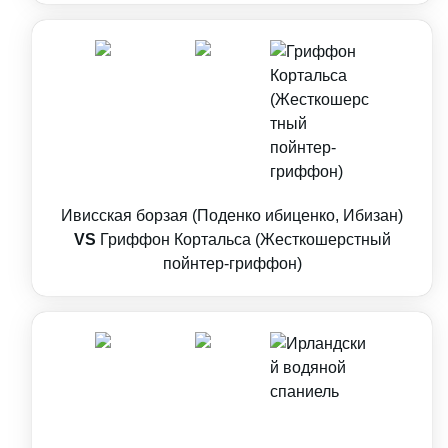
Ивисская борзая (Поденко ибиценко, Ибизан)
VS
Гриффон Кортальса (Жесткошерстный
пойнтер-гриффон)