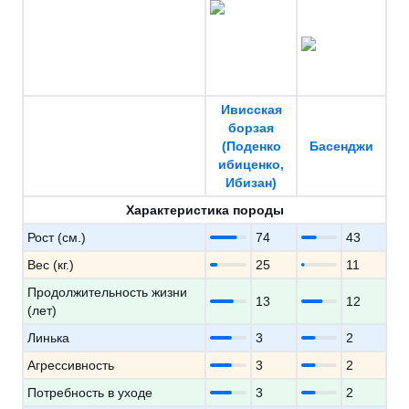
Ивисская
борзая
(Поденко
Басенджи
ибиценко,
Ибизан)
Характеристика породы
Рост (см.)
74
43
Вес (кг.)
25
11
Продолжительность жизни
13
12
(лет)
Линька
3
2
Агрессивность
3
2
Потребность в уходе
3
2