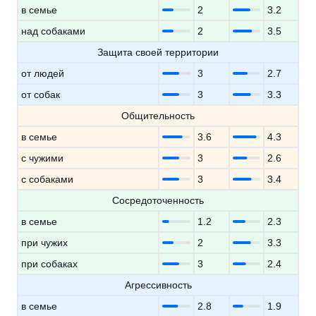
в семье
2
3.2
над собаками
2
3.5
Защита своей территории
от людей
3
2.7
от собак
3
3.3
Общительность
в семье
3.6
4.3
с чужими
3
2.6
с собаками
3
3.4
Сосредоточенность
в семье
1.2
2.3
при чужих
2
3.3
при собаках
3
2.4
Агрессивность
в семье
2.8
1.9