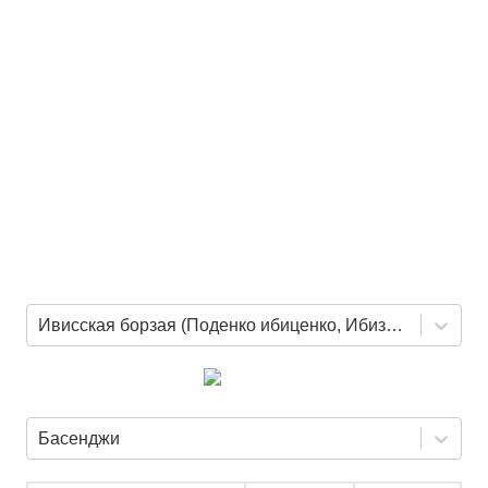
Ивисская борзая (Поденко ибиценко, Ибизан)
Басенджи