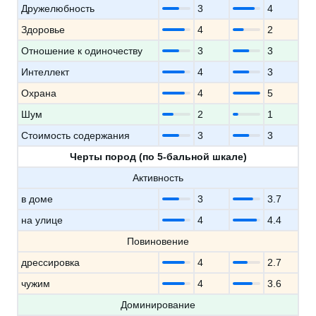
Дружелюбность
3
4
Здоровье
4
2
Отношение к одиночеству
3
3
Интеллект
4
3
Охрана
4
5
Шум
2
1
Стоимость содержания
3
3
Черты пород (по 5-бальной шкале)
Активность
в доме
3
3.7
на улице
4
4.4
Повиновение
дрессировка
4
2.7
чужим
4
3.6
Доминирование