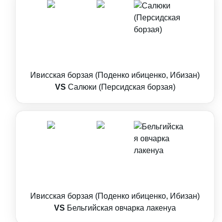
Ивисская борзая (Поденко ибиценко, Ибизан)
VS
Салюки (Персидская борзая)
Ивисская борзая (Поденко ибиценко, Ибизан)
VS
Бельгийская овчарка лакенуа