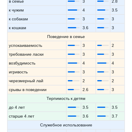
в семье
3
2.8
к чужим
4
3.5
к собакам
3
3
к кошкам
3.6
3
Поведение в семье
успокаиваемость
3
2
требование ласки
3
3
возбудимость
4
4
игривость
3
3
черезмерный лай
2
2
срывы в поведении
2.6
3
Терпимость к детям
до 4 лет
3.5
3.5
старше 4 лет
3.6
3.7
Служебное использование