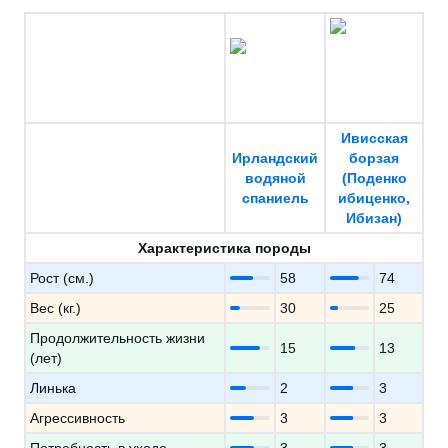
Ивисская
Ирландский
борзая
водяной
(Поденко
спаниель
ибиценко,
Ибизан)
Характеристика породы
Рост (см.)
58
74
Вес (кг.)
30
25
Продолжительность жизни
15
13
(лет)
Линька
2
3
Агрессивность
3
3