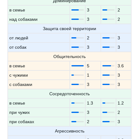
Доминирование
в семье
3
2
над собаками
3
2
Защита своей территории
от людей
2
3
от собак
3
3
Общительность
в семье
5
3.6
с чужими
1
3
с собаками
3
3
Сосредоточенность
в семье
1.3
1.2
при чужих
3
2
при собаках
2
3
Агрессивность