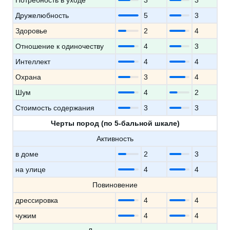
Потребность в уходе
3
3
Дружелюбность
5
3
Здоровье
2
4
Отношение к одиночеству
4
3
Интеллект
4
4
Охрана
3
4
Шум
4
2
Стоимость содержания
3
3
Черты пород (по 5-бальной шкале)
Активность
в доме
2
3
на улице
4
4
Повиновение
дрессировка
4
4
чужим
4
4