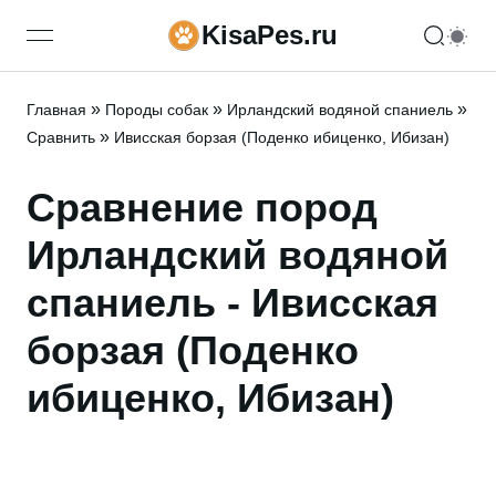
KisaPes.ru
open navigation menu
»
»
»
Главная
Породы собак
Ирландский водяной спаниель
»
Сравнить
Ивисская борзая (Поденко ибиценко, Ибизан)
Сравнение пород
Ирландский водяной
спаниель - Ивисская
борзая (Поденко
ибиценко, Ибизан)