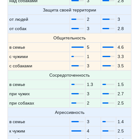
над собаками
3
2.8
Защита своей территории
от людей
2
3
от собак
3
2.8
Общительность
в семье
5
4.6
с чужими
1
3.3
с собаками
3
3.5
Сосредоточенность
в семье
1.3
1.5
при чужих
3
2.7
при собаках
2
2.5
Агрессивность
в семье
3
1.4
к чужим
4
2.5