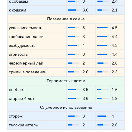
к собакам
3
2.4
к кошкам
3.6
2.1
Поведение в семье
успокаиваемость
3
4.5
требование ласки
3
4.4
возбудимость
4
4.3
игривость
3
4.4
черезмерный лай
2
2.8
срывы в поведении
2.6
2.3
Терпимость к детям
до 4 лет
3.5
1.6
старше 4 лет
3.6
1.9
Служебное использование
сторож
3
4
телохранитель
2
2.6