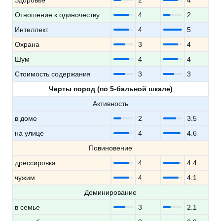
Здоровье
2
4
Отношение к одиночеству
4
2
Интеллект
4
5
Охрана
3
4
Шум
4
4
Стоимость содержания
3
3
Черты пород (по 5-бальной шкале)
Активность
в доме
2
3.5
на улице
4
4.6
Повиновение
дрессировка
4
4.4
чужим
4
4.1
Доминирование
в семье
3
2.1