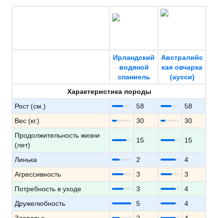
Ирландский
Австралийс
водяной
кая овчарка
спаниель
(аусси)
Характеристика породы
Рост (см.)
58
58
Вес (кг.)
30
30
Продолжительность жизни
15
15
(лет)
Линька
2
4
Агрессивность
3
3
Потребность в уходе
3
4
Дружелюбность
5
4