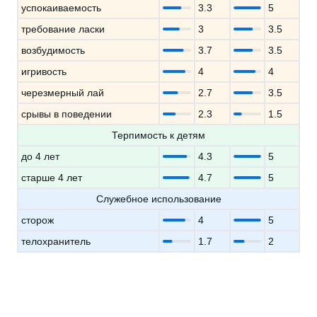
успокаиваемость
3.3
5
требование ласки
3
3.5
возбудимость
3.7
3.5
игривость
4
4
черезмерный лай
2.7
3.5
срывы в поведении
2.3
1.5
Терпимость к детям
до 4 лет
4.3
5
старше 4 лет
4.7
5
Служебное использование
сторож
4
5
телохранитель
1.7
2