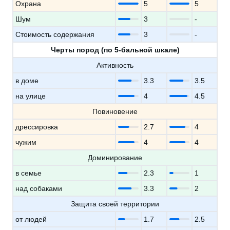
Охрана
5
5
Шум
3
-
Стоимость содержания
3
-
Черты пород (по 5-бальной шкале)
Активность
в доме
3.3
3.5
на улице
4
4.5
Повиновение
дрессировка
2.7
4
чужим
4
4
Доминирование
в семье
2.3
1
над собаками
3.3
2
Защита своей территории
от людей
1.7
2.5