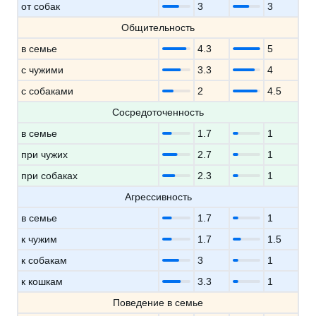
от собак
3
3
Общительность
в семье
4.3
5
с чужими
3.3
4
с собаками
2
4.5
Сосредоточенность
в семье
1.7
1
при чужих
2.7
1
при собаках
2.3
1
Агрессивность
в семье
1.7
1
к чужим
1.7
1.5
к собакам
3
1
к кошкам
3.3
1
Поведение в семье