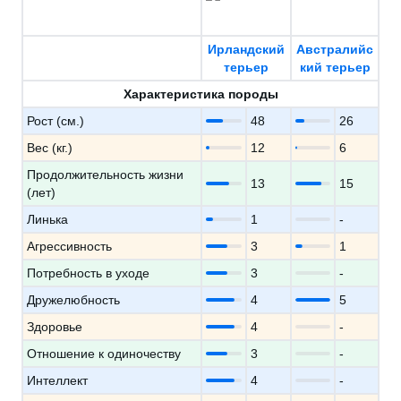
Ирландский
Австралийс
терьер
кий терьер
Характеристика породы
Рост (см.)
48
26
Вес (кг.)
12
6
Продолжительность жизни
13
15
(лет)
Линька
1
-
Агрессивность
3
1
Потребность в уходе
3
-
Дружелюбность
4
5
Здоровье
4
-
Отношение к одиночеству
3
-
Интеллект
4
-