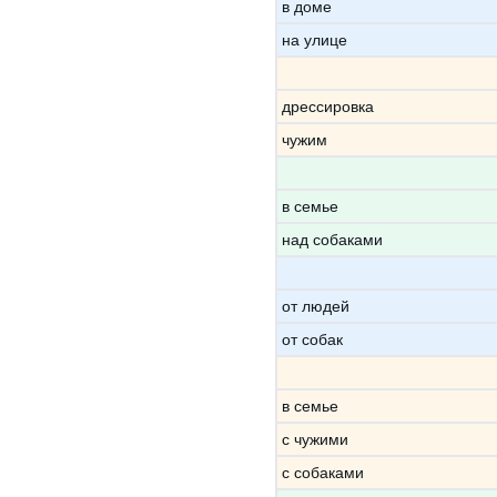
в доме
на улице
дрессировка
чужим
в семье
над собаками
от людей
от собак
в семье
с чужими
с собаками