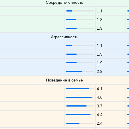
Сосредоточенность
1.1
1.8
1.9
Агрессивность
1.1
1.9
1.9
2.9
Поведение в семье
4.1
4.6
3.7
4.4
2.4