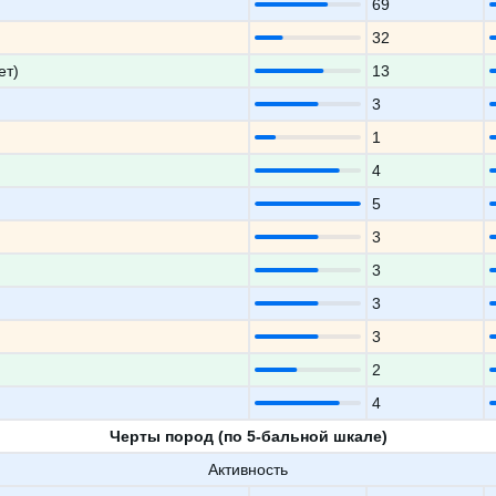
69
32
ет)
13
3
1
4
5
3
3
3
3
2
4
Черты пород (по 5-бальной шкале)
Активность