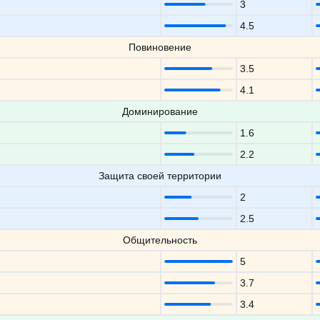
3
4.5
Повиновение
3.5
4.1
Доминирование
1.6
2.2
Защита своей территории
2
2.5
Общительность
5
3.7
3.4