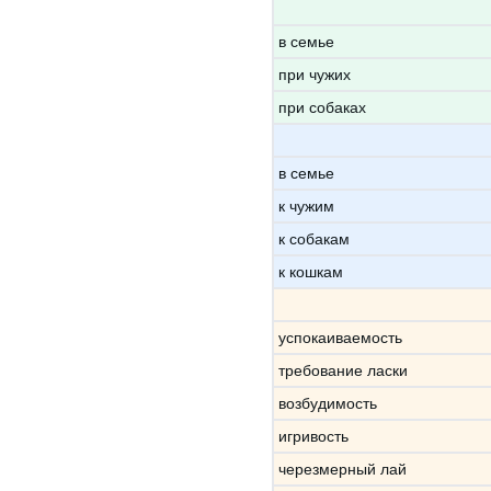
в семье
при чужих
при собаках
в семье
к чужим
к собакам
к кошкам
успокаиваемость
требование ласки
возбудимость
игривость
черезмерный лай