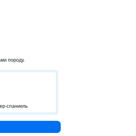
ми породу.
кер-спаниель