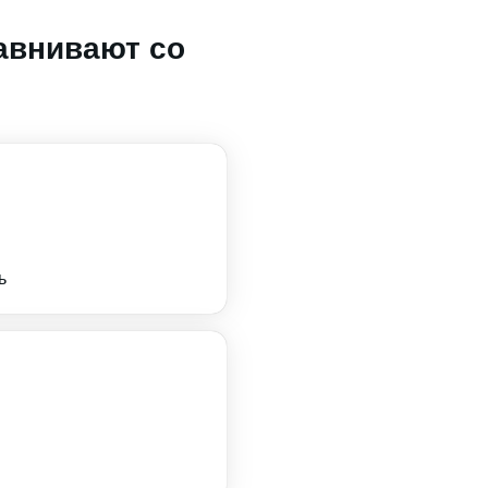
авнивают со
ь