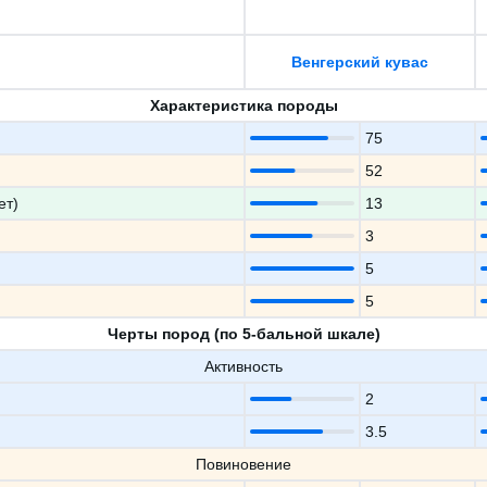
Венгерский кувас
Характеристика породы
75
52
ет)
13
3
5
5
Черты пород (по 5-бальной шкале)
Активность
2
3.5
Повиновение