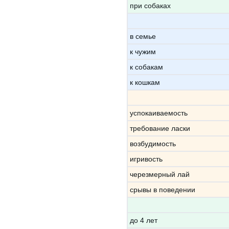
при собаках
в семье
к чужим
к собакам
к кошкам
успокаиваемость
требование ласки
возбудимость
игривость
черезмерный лай
срывы в поведении
до 4 лет