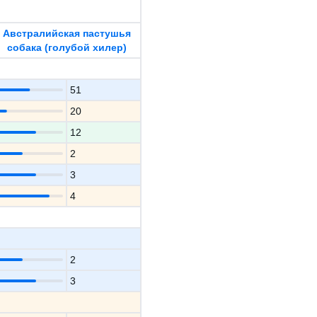
Австралийская пастушья
собака (голубой хилер)
51
20
12
2
3
4
2
3