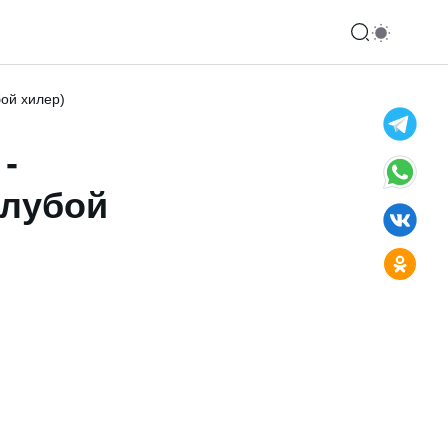
бой хилер)
-
олубой