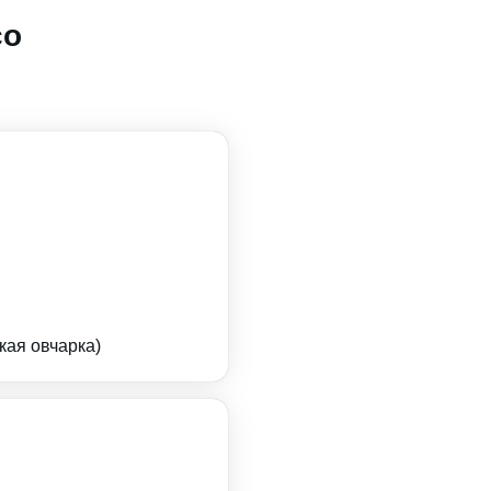
со
кая овчарка)