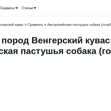
Сервисы
Статьи
»
»
нгерский кувас
Сравнить
Австралийская пастушья собака (голу
пород Венгерский кувас 
кая пастушья собака (г