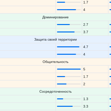
1.7
4
Доминирование
2.7
3.7
Защита своей территории
4.7
4
Общительность
5
1.7
2
Сосредоточенность
1.3
3.3