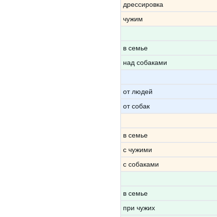
дрессировка
чужим
в семье
над собаками
от людей
от собак
в семье
с чужими
с собаками
в семье
при чужих