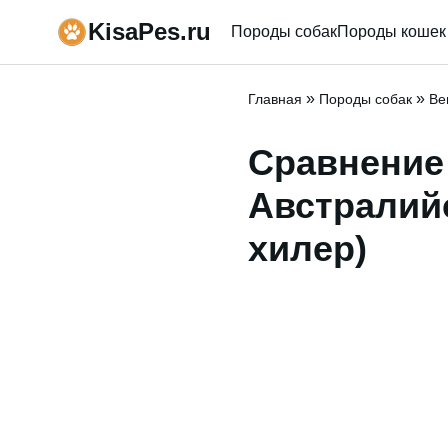
KisaPes.ru
Породы собак
Породы кошек
»
»
Главная
Породы собак
Ве
Сравнение 
Австралийс
хилер)