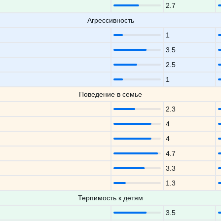
2.7
Агрессивность
1
3.5
2.5
1
Поведение в семье
2.3
4
4
4.7
3.3
1.3
Терпимость к детям
3.5