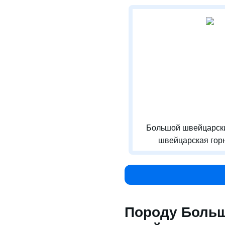
Большой швейцарски
швейцарская горн
Породу Больш