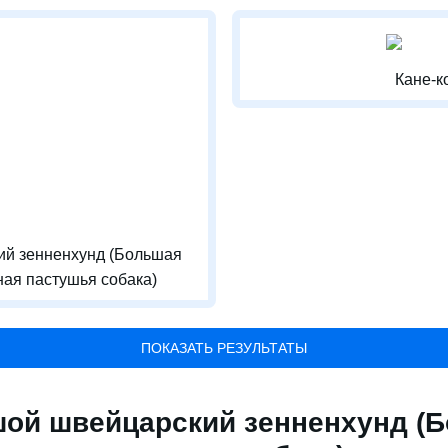
Кане-к
й зенненхунд (Большая
ая пастушья собака)
ПОКАЗАТЬ РЕЗУЛЬТАТЫ
ой швейцарский зенненхунд (