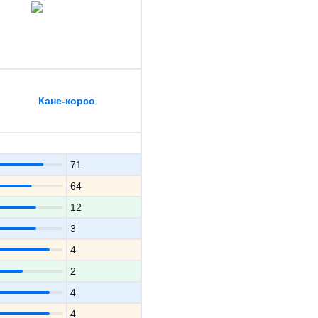
Кане-корсо
71
64
12
3
4
2
4
4