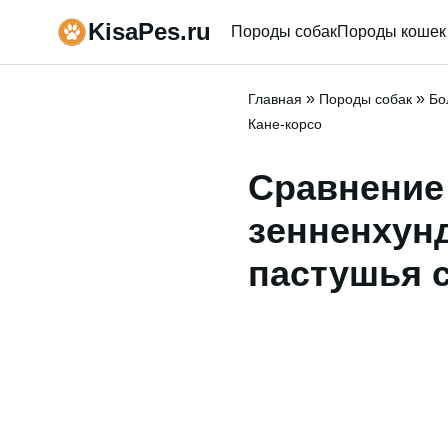
KisaPes.ru
Породы собак
Породы кошек
»
»
Главная
Породы собак
Бо
Кане-корсо
Сравнение
зенненхун
пастушья с