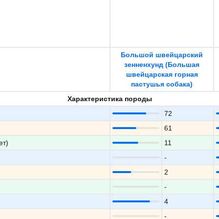
Большой швейцарский
зенненхунд (Большая
швейцарская горная
пастушья собака)
Характеристика породы
72
61
ет)
11
-
2
-
4
-