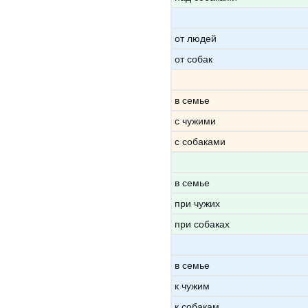
от людей
от собак
в семье
с чужими
с собаками
в семье
при чужих
при собаках
в семье
к чужим
к собакам