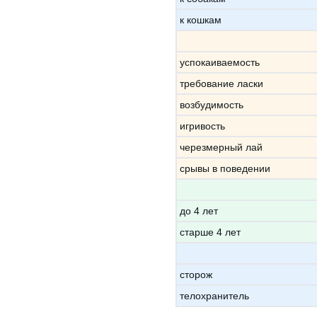
к кошкам
успокаиваемость
требование ласки
возбудимость
игривость
черезмерный лай
срывы в поведении
до 4 лет
старше 4 лет
сторож
телохранитель