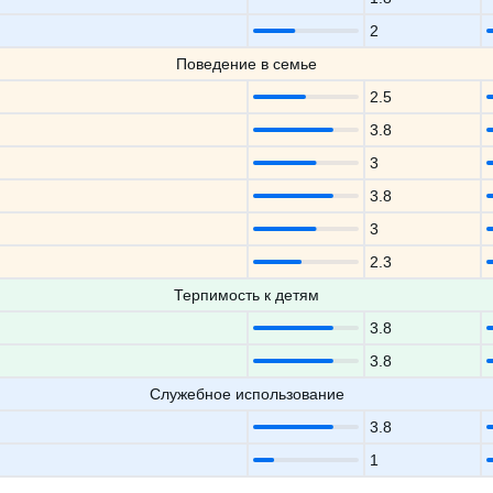
2
Поведение в семье
2.5
3.8
3
3.8
3
2.3
Терпимость к детям
3.8
3.8
Служебное использование
3.8
1