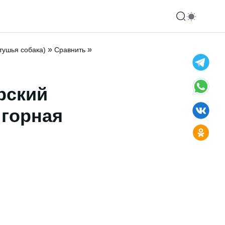
»
»
тушья собака)
Сравнить
рский
 горная