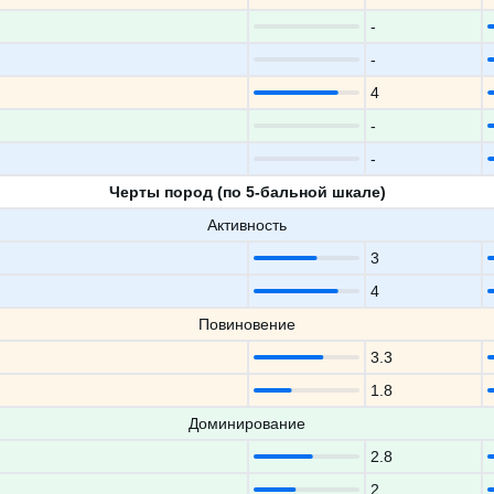
-
-
4
-
-
Черты пород (по 5-бальной шкале)
Активность
3
4
Повиновение
3.3
1.8
Доминирование
2.8
2