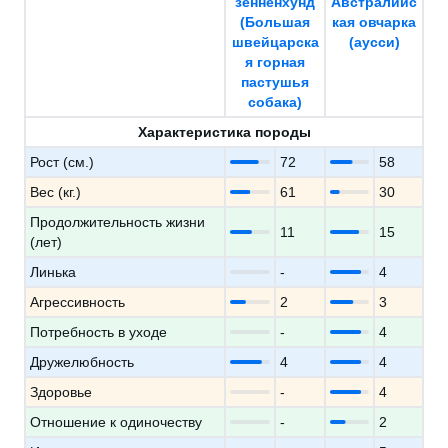
зенненхунд
Австралийс
(Большая
кая овчарка
швейцарска
(аусси)
я горная
пастушья
собака)
Характеристика породы
Рост (см.)
72
58
Вес (кг.)
61
30
Продолжительность жизни
11
15
(лет)
Линька
-
4
Агрессивность
2
3
Потребность в уходе
-
4
Дружелюбность
4
4
Здоровье
-
4
Отношение к одиночеству
-
2