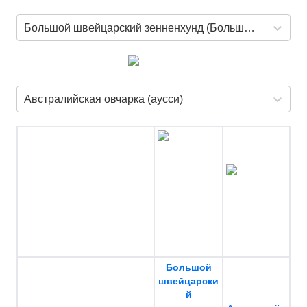
Большой швейцарский зенненхунд (Большая швейцарская горная пастушья собака)
Австралийская овчарка (аусси)
Большой
швейцарски
й