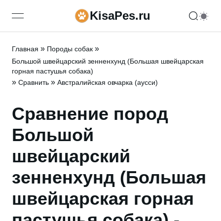
KisaPes.ru
open navigation menu
»
»
Главная
Породы собак
Большой швейцарский зенненхунд (Большая швейцарская
горная пастушья собака)
»
»
Сравнить
Австралийская овчарка (аусси)
Сравнение пород
Большой
швейцарский
зенненхунд (Большая
швейцарская горная
пастушья собака) -