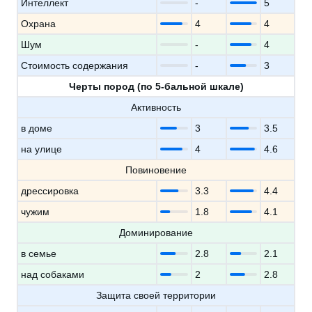
Интеллект
-
5
Охрана
4
4
Шум
-
4
Стоимость содержания
-
3
Черты пород (по 5-бальной шкале)
Активность
в доме
3
3.5
на улице
4
4.6
Повиновение
дрессировка
3.3
4.4
чужим
1.8
4.1
Доминирование
в семье
2.8
2.1
над собаками
2
2.8
Защита своей территории