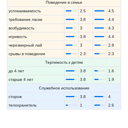
Поведение в семье
успокаиваемость
2.5
4.5
требование ласки
3.8
4.4
возбудимость
3
4.3
игривость
3.8
4.4
черезмерный лай
3
2.8
срывы в поведении
2.3
2.3
Терпимость к детям
до 4 лет
3.8
1.6
старше 4 лет
3.8
1.9
Служебное использование
сторож
3.8
4
телохранитель
1
2.6