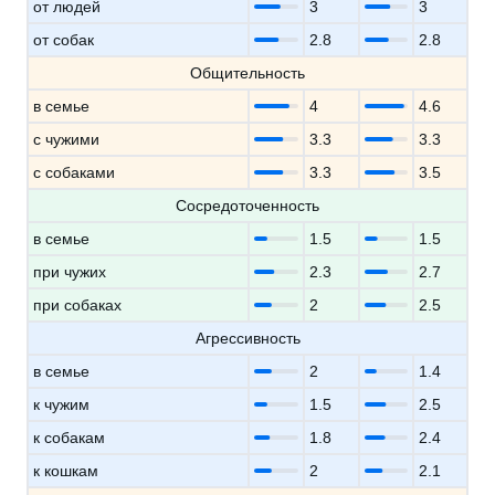
от людей
3
3
от собак
2.8
2.8
Общительность
в семье
4
4.6
с чужими
3.3
3.3
с собаками
3.3
3.5
Сосредоточенность
в семье
1.5
1.5
при чужих
2.3
2.7
при собаках
2
2.5
Агрессивность
в семье
2
1.4
к чужим
1.5
2.5
к собакам
1.8
2.4
к кошкам
2
2.1